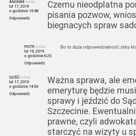
ANONIM
mówi:
Czemu nieodplatna po
lut 17, 2019
o godzinie 19:48
pisania pozwow, wnios
Odpowiedz
biegnacych spraw sad
PIOTR
mówi:
Bo to duża odpowiedzialność żeby kto
lut 19, 2019
o godzinie 6:25
Odpowiedz
GOŚĆ
mówi:
Ważna sprawa, ale eme
lut 17, 2019
o godzinie 14:36
emeryturę będzie musi
Odpowiedz
sprawy i jeździć do S
Szczecinie. Ewentualn
prawne, czyli adwokata
starczyć na wizyty u s