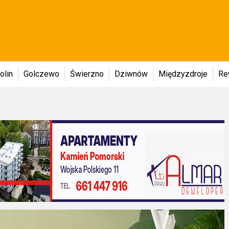
olin
Golczewo
Świerzno
Dziwnów
Międzyzdroje
Re