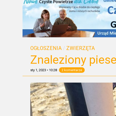
OGŁOSZENIA
/
ZWIERZĘTA
Znaleziony pies
sty 1, 2023
•
10:28
2 komentarze