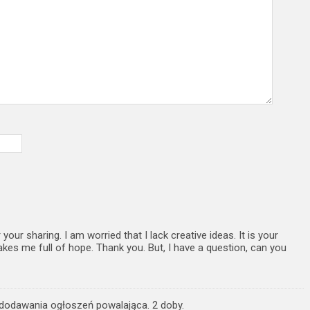
your sharing. I am worried that I lack creative ideas. It is your
akes me full of hope. Thank you. But, I have a question, can you
odawania ogłoszeń powalająca. 2 doby.