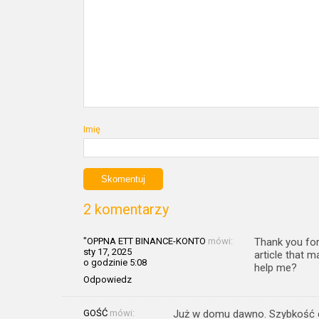
Imię
2 komentarzy
"OPPNA ETT BINANCE-KONTO
mówi:
Thank you for 
sty 17, 2025
article that m
o godzinie 5:08
help me?
Odpowiedz
GOŚĆ
mówi:
Już w domu dawno. Szybkość d