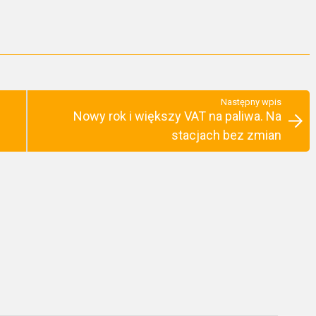
Następny wpis
Nowy rok i większy VAT na paliwa. Na
stacjach bez zmian