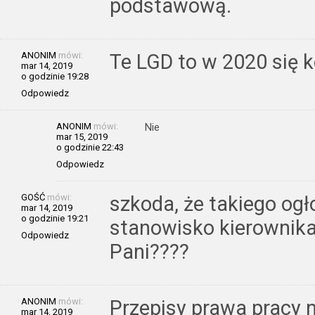
podstawową.
ANONIM
mówi:
Te LGD to w 2020 się 
mar 14, 2019
o godzinie 19:28
Odpowiedz
ANONIM
mówi:
Nie
mar 15, 2019
o godzinie 22:43
Odpowiedz
GOŚĆ
mówi:
szkoda, że takiego ogł
mar 14, 2019
o godzinie 19:21
stanowisko kierownika 
Odpowiedz
Pani????
ANONIM
mówi:
Przepisy prawa pracy 
mar 14, 2019