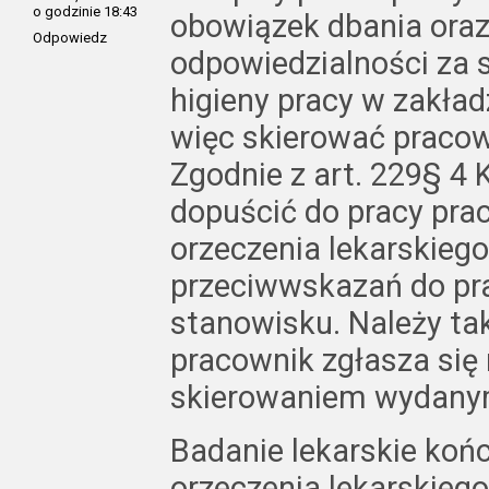
o godzinie 18:43
obowiązek dbania ora
Odpowiedz
odpowiedzialności za 
higieny pracy w zakła
więc skierować pracow
Zgodnie z art. 229§ 4
dopuścić do pracy pra
orzeczenia lekarskieg
przeciwwskazań do pr
stanowisku. Należy tak
pracownik zgłasza się 
skierowaniem wydany
Badanie lekarskie koń
orzeczenia lekarskiego