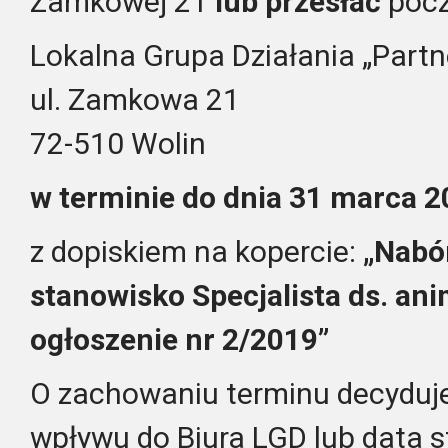
Zamkowej 21
lub przesła
ć
pocz
Lokalna Grupa Działania „Part
ul. Zamkowa 21
72-510 Wolin
w terminie do dnia 31 marca 2
z dopiskiem na kopercie:
„Nabó
stanowisko
Specjalista ds. ani
ogłoszenie nr 2/2019”
O zachowaniu terminu decyduj
wpływu do Biura LGD lub data 