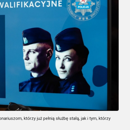
iuszom, którzy już pełnią służbę stałą, jak i tym, którzy