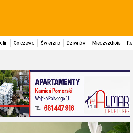
olin
Golczewo
Świerzno
Dziwnów
Międzyzdroje
Re