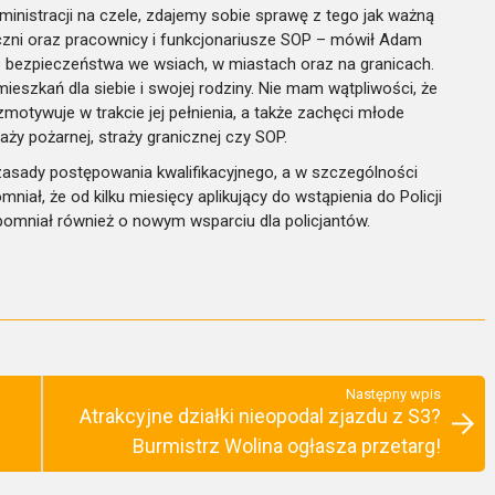
nistracji na czele, zdajemy sobie sprawę z tego jak ważną
aniczni oraz pracownicy i funkcjonariusze SOP – mówił Adam
o bezpieczeństwa we wsiach, w miastach oraz na granicach.
eszkań dla siebie i swojej rodziny. Nie mam wątpliwości, że
zmotywuje w trakcie jej pełnienia, a także zachęci młode
raży pożarnej, straży granicznej czy SOP.
zasady postępowania kwalifikacyjnego, a w szczególności
iał, że od kilku miesięcy aplikujący do wstąpienia do Policji
omniał również o nowym wsparciu dla policjantów.
Następny wpis
Atrakcyjne działki nieopodal zjazdu z S3?
Burmistrz Wolina ogłasza przetarg!