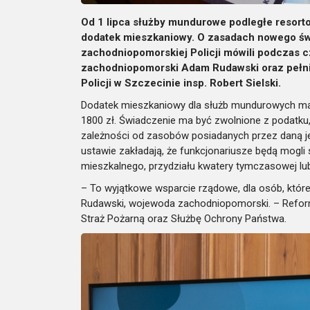
Od 1 lipca służby mundurowe podległe resort
dodatek mieszkaniowy. O zasadach nowego św
zachodniopomorskiej Policji mówili podczas
zachodniopomorski Adam Rudawski oraz pełn
Policji w Szczecinie insp. Robert Sielski.
Dodatek mieszkaniowy dla służb mundurowych ma w
1800 zł. Świadczenie ma być zwolnione z podatku
zależności od zasobów posiadanych przez daną je
ustawie zakładają, że funkcjonariusze będą mogli
mieszkalnego, przydziału kwatery tymczasowej lub
– To wyjątkowe wsparcie rządowe, dla osób, któ
Rudawski, wojewoda zachodniopomorski. – Reforma
Straż Pożarną oraz Służbę Ochrony Państwa.