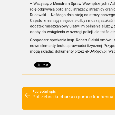
– Wszyscy, z Ministrem Spraw Wewnętrznych i Admi
rolę odgrywają policjanci, strażacy, strażnicy gr
Rudawski. – Każdego dnia stoją na straży naszeg
Często zmieniają miejsce służby i muszą szukać mi
dodatek mieszkaniowy ułatwi im pełnienie służby, 
osoby do wstąpienia w szeregi policji, ale także st
Gospodarz spotkania insp. Robert Sielski omówił 
nowe elementy testu sprawności fizycznej. Przypomn
mogą składać dokumenty przez ePUAP.gov.pl. Wsp
Poprzedni wpis
Potrzebna kucharka o pomoc kuchenna