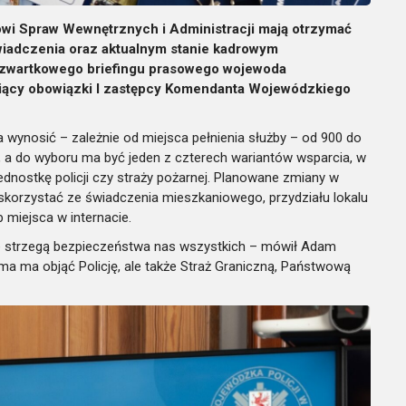
owi Spraw Wewnętrznych i Administracji mają otrzymać
iadczenia oraz aktualnym stanie kadrowym
 czwartkowego briefingu prasowego wojewoda
iący obowiązki I zastępcy Komendanta Wojewódzkiego
ynosić – zależnie od miejsca pełnienia służby – od 900 do
, a do wyboru ma być jeden z czterech wariantów wsparcia, w
dnostkę policji czy straży pożarnej. Planowane zmiany w
 skorzystać ze świadczenia mieszkaniowego, przydziału lokalu
 miejsca w internacie.
re strzegą bezpieczeństwa nas wszystkich – mówił Adam
 ma objąć Policję, ale także Straż Graniczną, Państwową