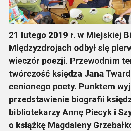
21 lutego 2019 r. w Miejskiej B
Międzyzdrojach odbył się pier
wieczór poezji. Przewodnim t
twórczość księdza Jana Twardo
cenionego poety. Punktem wy
przedstawienie biografii księd
bibliotekarzy Annę Piecyk i S
o książkę Magdaleny Grzebałk