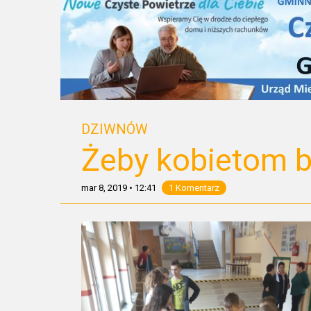
DZIWNÓW
Żeby kobietom by
mar 8, 2019
•
12:41
1 Komentarz