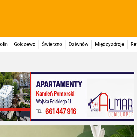
olin
Golczewo
Świerzno
Dziwnów
Międzyzdroje
Re