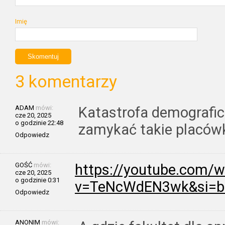
Imię
3 komentarzy
ADAM
mówi:
Katastrofa demografic
cze 20, 2025
o godzinie 22:48
zamykać takie placów
Odpowiedz
GOŚĆ
mówi:
https://youtube.com/
cze 20, 2025
o godzinie 0:31
v=TeNcWdEN3wk&si=
Odpowiedz
ANONIM
mówi: