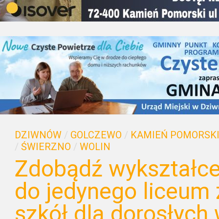
DZIWNÓW
/
GOLCZEWO
/
KAMIEŃ POMORSK
/
ŚWIERZNO
/
WOLIN
Zdobądź wykształce
do jedynego liceum 
szkół dla dorosłych