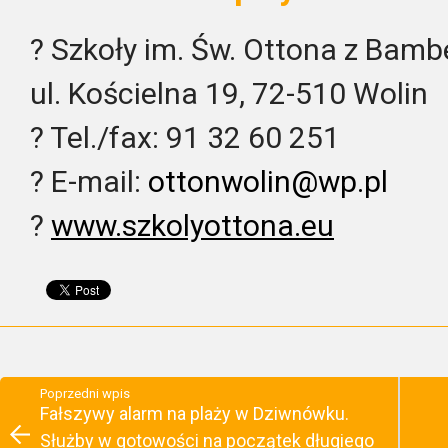
? Szkoły im. Św. Ottona z Bamb
ul. Kościelna 19, 72-510 Wolin
? Tel./fax: 91 32 60 251
? E-mail:
ottonwolin@wp.pl
?
www.szkolyottona.eu
Poprzedni wpis
Fałszywy alarm na plaży w Dziwnówku.
Służby w gotowości na początek długiego