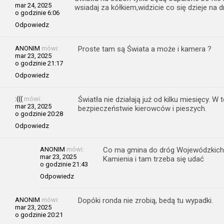
mar 24, 2025
wsiadaj za kółkiem,widzicie co się dzieje na dr
o godzinie 6:06
Odpowiedz
ANONIM
mówi:
Proste tam są Świata a może i kamera ?
mar 23, 2025
o godzinie 21:17
Odpowiedz
:(((
mówi:
Światła nie działają już od kilku miesięcy. W
mar 23, 2025
bezpieczeństwie kierowców i pieszych.
o godzinie 20:28
Odpowiedz
ANONIM
mówi:
Co ma gmina do dróg Wojewódzkich?
mar 23, 2025
Kamienia i tam trzeba się udać
o godzinie 21:43
Odpowiedz
ANONIM
mówi:
Dopóki ronda nie zrobią, bedą tu wypadki.
mar 23, 2025
o godzinie 20:21