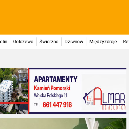
olin
Golczewo
Świerzno
Dziwnów
Międzyzdroje
Re