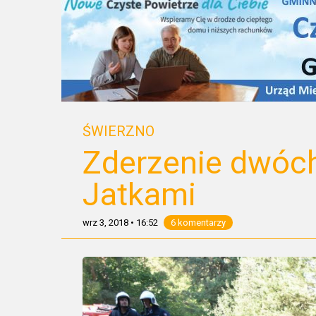
ŚWIERZNO
Zderzenie dwóc
Jatkami
wrz 3, 2018
•
16:52
6 komentarzy