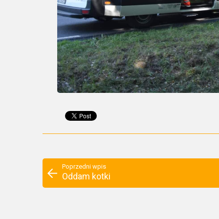
Poprzedni wpis
Oddam kotki