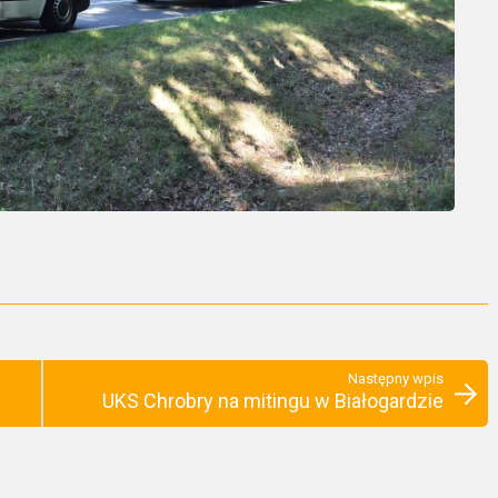
Następny wpis
UKS Chrobry na mitingu w Białogardzie