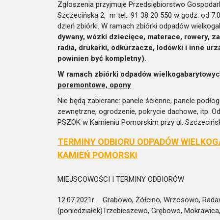
Zgłoszenia przyjmuje Przedsiębiorstwo Gospodark
Szczecińska 2, nr tel.: 91 38 20 550 w godz. od 
dzień zbiórki. W ramach zbiórki odpadów wielkog
dywany, wózki dzieci
ę
ce, materace, rowery, z
radia, drukarki, odkurzacze, lod
ó
wki i inne urz
powinien by
ć kompletny
).
W ramach zbiórki odpadów wielkogabarytowy
poremontowe, opony
Nie będą zabierane: panele ścienne, panele podłog
zewnętrzne, ogrodzenie, pokrycie dachowe, itp.
PSZOK w Kamieniu Pomorskim przy ul. Szczeciński
TERMINY ODBIORU ODPADÓW WIELKOG
KAMIEŃ POMORSKI
MIEJSCOWOŚCI I TERMINY ODBIORÓW
12.07.2021r.
Grabowo, Żółcino, Wrzosowo, Radaw
(poniedziałek)
Trzebieszewo, Grębowo, Mokrawica,