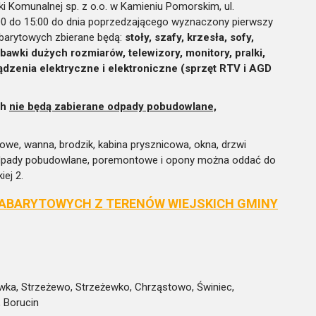
i Komunalnej sp. z o.o. w Kamieniu Pomorskim, ul.
7:00 do 15:00 do dnia poprzedzającego wyznaczony pierwszy
abarytowych zbierane będą:
stoły, szafy, krzesła, sofy,
abawki du
ż
ych rozmiar
ó
w, telewizory, monitory, pralki,
ą
dzenia elektryczne i elektroniczne (
sprzę
t RTV i AGD
ch
nie będą zabierane odpady pobudowlane,
owe, wanna, brodzik, kabina prysznicowa, okna, drzwi
 Odpady pobudowlane, poremontowe i opony można oddać do
ej 2.
ABARYTOWYCH Z TERENÓW WIEJSKICH GMINY
ka, Strzeżewo, Strzeżewko, Chrząstowo, Świniec,
 Borucin