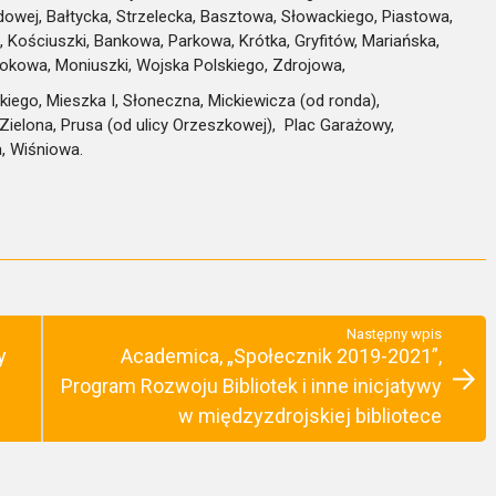
wej, Bałtycka, Strzelecka, Basztowa, Słowackiego, Piastowa,
Kościuszki, Bankowa, Parkowa, Krótka, Gryfitów, Mariańska,
idokowa, Moniuszki, Wojska Polskiego, Zdrojowa,
skiego, Mieszka I, Słoneczna, Mickiewicza (od ronda),
ielona, Prusa (od ulicy Orzeszkowej), Plac Garażowy,
, Wiśniowa.
Następny wpis
y
Academica, „Społecznik 2019-2021”,
Program Rozwoju Bibliotek i inne inicjatywy
w międzyzdrojskiej bibliotece