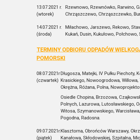
13.07.2021 r.
Rzewnowo, Rzewnówko, Rarwino, Gan
(wtorek)
Chrząszczewo, Chrząszczewko, Bu
14.07.2021 r.
Miłachowo, Jarszewo, Rekowo, Stawn
(środa)
Kukań, Dusin, Kukułowo, Połchowo,
TERMINY ODBIORU ODPADÓW WIELKOG
POMORSKI
08.07.2021r
Długosza, Matejki, IV Pułku Piechoty, 
(czwartek)
Krasickiego, Nowoogrodowa, Willowa, T
Okrężna, Różana, Polna, Nowoprojekt
Osiedle Chopina, Brzozowa, Czajkow
Polnych, Lazurowa, Lutosławskiego, O
Witosa, Szymanowskiego, Warcisława, 
Pogodna, Radosna.
09.07.2021r.
Klasztorna, Obrońców Warszawy, Okrzei,
(piątek)
Kanałowa, Skłodowskiej, Szpitalna, Mi