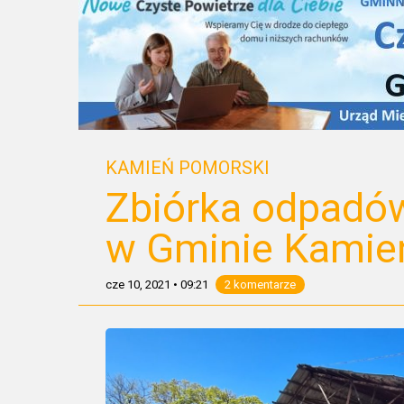
KAMIEŃ POMORSKI
Zbiórka odpadó
w Gminie Kamie
cze 10, 2021
•
09:21
2 komentarze