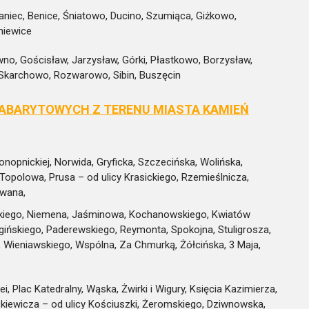
iec, Benice, Śniatowo, Ducino, Szumiąca, Giżkowo,
niewice
o, Gościsław, Jarzysław, Górki, Płastkowo, Borzysław,
 Skarchowo, Rozwarowo, Sibin, Buszęcin
ABARYTOWYCH Z TERENU MIASTA KAMIEŃ
Konopnickiej, Norwida, Gryficka, Szczecińska, Wolińska,
opolowa, Prusa – od ulicy Krasickiego, Rzemieślnicza,
owana,
skiego, Niemena, Jaśminowa, Kochanowskiego, Kwiatów
gińskiego, Paderewskiego, Reymonta, Spokojna, Stuligrosza,
Wieniawskiego, Wspólna, Za Chmurką, Żółcińska, 3 Maja,
 Plac Katedralny, Wąska, Żwirki i Wigury, Księcia Kazimierza,
ckiewicza – od ulicy Kościuszki, Żeromskiego, Dziwnowska,