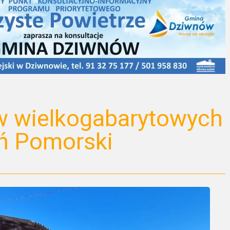
w wielkogabarytowych
ń Pomorski