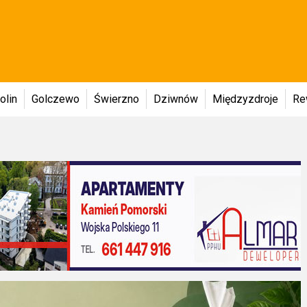
olin
Golczewo
Świerzno
Dziwnów
Międzyzdroje
Re