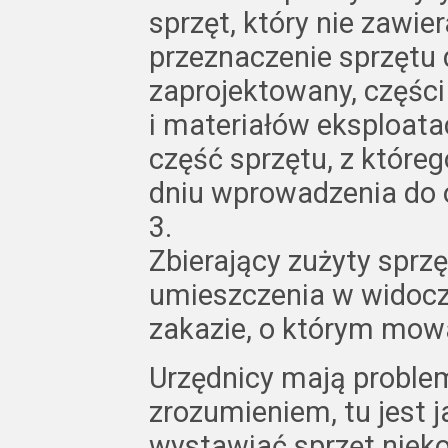
sprzęt, który nie zawie
przeznaczenie sprzętu 
zaprojektowany, częśc
i materiałów eksploata
część sprzętu, z któreg
dniu wprowadzenia do o
3.
Zbierający zużyty sprz
umieszczenia w widocz
zakazie, o którym mowa
Urzędnicy mają proble
zrozumieniem, tu jest 
wystawiać sprzęt niek