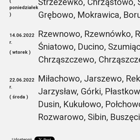
Strzeżewko, Chrząstowo, 
(
poniedziałek
Grębowo, Mokrawica, Boru
)
Rzewnowo, Rzewnówko, Rar
14.06.2022
r.
Śniatowo, Ducino, Szumiąc
( wtorek )
Chrząszczewo, Chrząszcz
Miłachowo, Jarszewo, Rek
22.06.2022
r.
Jarzysław, Górki, Płastkow
( środa )
Dusin, Kukułowo, Połchow
Rozwarowo, Sibin, Buszęc
Udostępnij