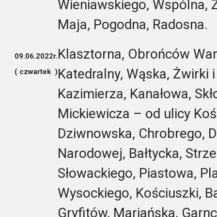
Wieniawskiego, Wspólna, Z
Maja, Pogodna, Radosna.
Klasztorna, Obrońców Wars
09.06.2022r.
Katedralny, Wąska, Żwirki i
( czwartek )
Kazimierza, Kanałowa, Skło
Mickiewicza – od ulicy Koś
Dziwnowska, Chrobrego, 
Narodowej, Bałtycka, Strz
Słowackiego, Piastowa, Pl
Wysockiego, Kościuszki, B
Gryfitów, Mariańska, Garnca