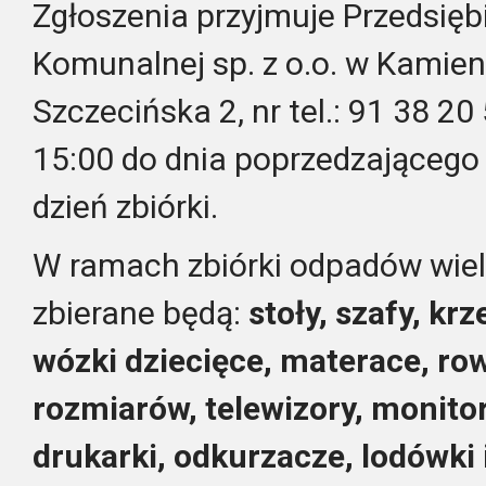
Zgłoszenia przyjmuje Przedsię
Komunalnej sp. z o.o. w Kamien
Szczecińska 2, nr tel.: 91 38 20
15:00 do dnia poprzedzającego
dzień zbiórki.
W ramach zbiórki odpadów wie
zbierane będą:
stoły, szafy, krz
wózki dzieci
ę
ce, materace, ro
rozmiar
ó
w, telewizory, monitory
drukarki, odkurzacze, lod
ó
wki 