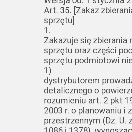
Wersja od: 1 stycznia 2
Art. 35. [Zakaz zbiera
sprzętu]
1.
Zakazuje się zbierania
sprzętu oraz części po
sprzętu podmiotowi n
1)
dystrybutorem prowad
detalicznego o powierz
rozumieniu art. 2 pkt 
2003 r. o planowaniu i
przestrzennym (Dz. U. z
1086 i 1378), wynosząc