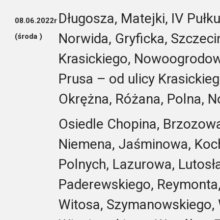
Długosza, Matejki, IV Pułku
08.06.2022r
Norwida, Gryficka, Szczeci
(środa )
Krasickiego, Nowoogrodow
Prusa – od ulicy Krasickie
Okrężna, Różana, Polna, 
Osiedle Chopina, Brzozow
Niemena, Jaśminowa, Koc
Polnych, Lazurowa, Lutosł
Paderewskiego, Reymonta, 
Witosa, Szymanowskiego, 