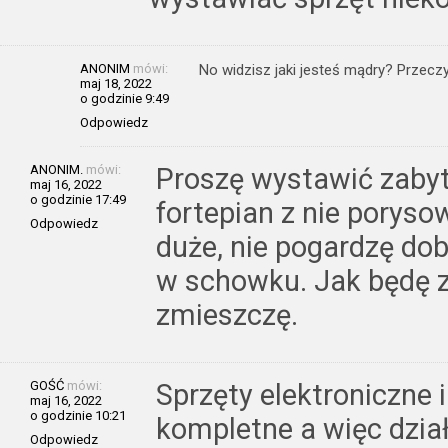
ANONIM
mówi:
No widzisz jaki jesteś mądry? Przecz
maj 18, 2022
o godzinie 9:49
Odpowiedz
ANONIM.
mówi:
Proszę wystawić zabyt
maj 16, 2022
o godzinie 17:49
fortepian z nie porys
Odpowiedz
duże, nie pogardzę d
w schowku. Jak będę za
zmieszczę.
GOŚĆ
mówi:
Sprzęty elektroniczne 
maj 16, 2022
o godzinie 10:21
kompletne a więc dział
Odpowiedz