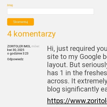
Imię
4 komentarzy
ZORITOLER IMOL
mówi:
Hi, just required y
kwi 30, 2025
o godzinie 3:23
site to my Google 
Odpowiedz
layout. But seriously
has 1 in the fresh
across. It extremel
blog significantly ea
https://www.zorito