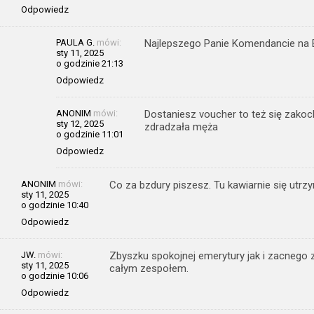
Odpowiedz
PAULA G.
mówi:
Najlepszego Panie Komendancie na 
sty 11, 2025
o godzinie 21:13
Odpowiedz
ANONIM
mówi:
Dostaniesz voucher to też się zakoc
sty 12, 2025
zdradzała męża
o godzinie 11:01
Odpowiedz
ANONIM
mówi:
Co za bzdury piszesz. Tu kawiarnie się utrz
sty 11, 2025
o godzinie 10:40
Odpowiedz
JW.
mówi:
Zbyszku spokojnej emerytury jak i zacneg
sty 11, 2025
całym zespołem.
o godzinie 10:06
Odpowiedz