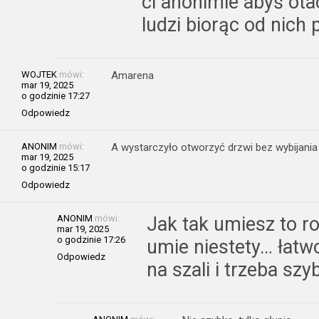
ci anonimie abyś ota
ludzi biorąc od nich
WOJTEK
mówi:
Amarena
mar 19, 2025
o godzinie 17:27
Odpowiedz
ANONIM
mówi:
A wystarczyło otworzyć drzwi bez wybijania 
mar 19, 2025
o godzinie 15:17
Odpowiedz
ANONIM
mówi:
Jak tak umiesz to ro
mar 19, 2025
o godzinie 17:26
umie niestety… łatwo
Odpowiedz
na szali i trzeba sz