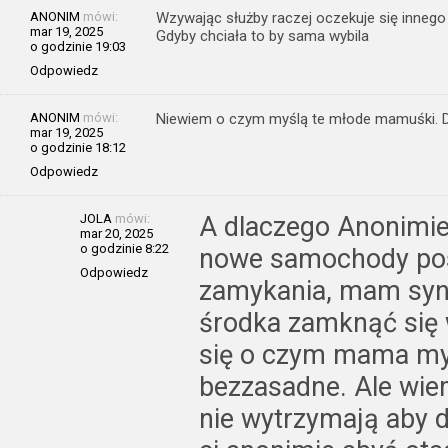
ANONIM
mówi:
Wzywając służby raczej oczekuje się innego
mar 19, 2025
Gdyby chciała to by sama wybila
o godzinie 19:03
Odpowiedz
ANONIM
mówi:
Niewiem o czym myślą te młode mamuśki. Dob
mar 19, 2025
o godzinie 18:12
Odpowiedz
JOLA
mówi:
A dlaczego Anonimie 
mar 20, 2025
o godzinie 8:22
nowe samochody po
Odpowiedz
zamykania, mam synka
środka zamknąć się 
się o czym mama my
bezzasadne. Ale wiem
nie wytrzymają aby d