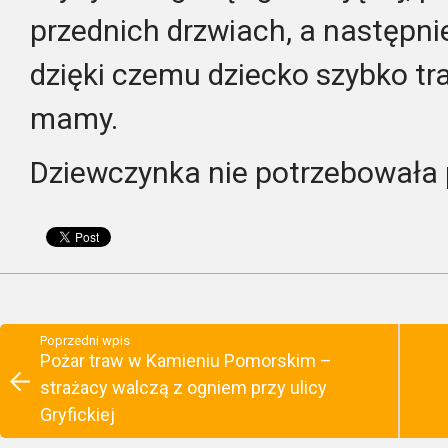
przednich drzwiach, a następnie
dzięki czemu dziecko szybko tra
mamy.
Dziewczynka nie potrzebowała
Poprzedni wpis
Pożar traw w Kamieniu Pomorskim –
strażacy walczą z ogniem przy ulicy
Gryfickiej