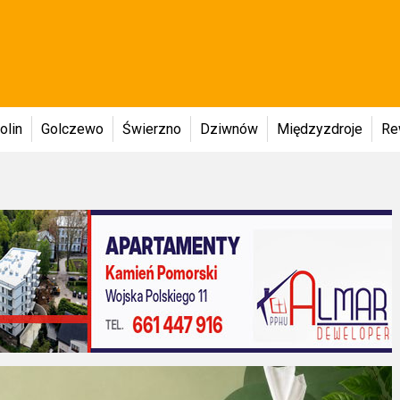
olin
Golczewo
Świerzno
Dziwnów
Międzyzdroje
Re