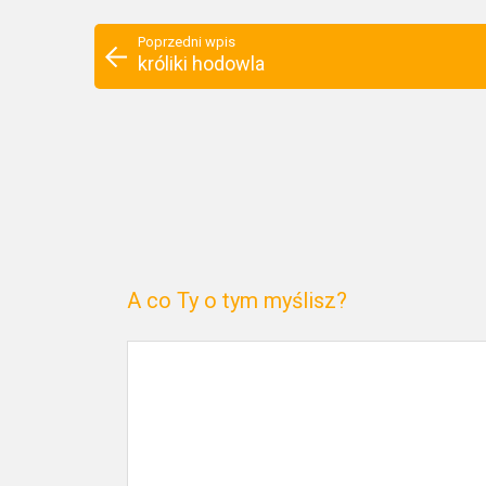
Poprzedni wpis
króliki hodowla
A co Ty o tym myślisz?