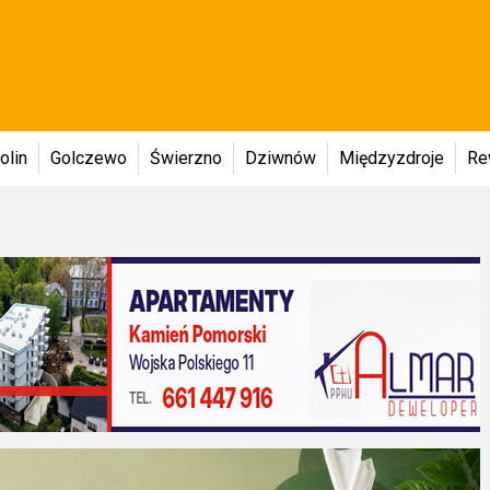
olin
Golczewo
Świerzno
Dziwnów
Międzyzdroje
Re