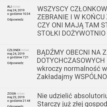
ALI
mówi:
WSZYSCY CZŁONKOWI
maj 24, 2019
o godzinie 10:34
ZEBRANIE I W KOŃCU
Odpowiedz
CZY ONI MAJĄ TAM S
STOŁKI DOŻYWOTNIO CZY D
CZŁONEK
mówi:
BĄDŹMY OBECNI NA 
maj 24, 2019
o godzinie 7:21
DOTYCHCZASOWYCH D
Odpowiedz
wkroczy normalność w 
Zakładajmy WSPÓLNOT
ZOSIA
mówi:
Nie udzielić absolutori
maj 23, 2019
o godzinie 21:44
Starczy już złej gospo
Odpowiedz