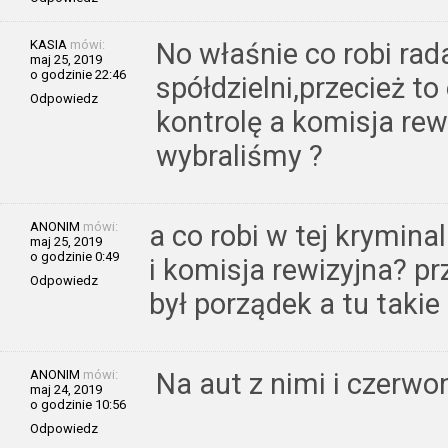
KASIA
mówi:
No właśnie co robi rad
maj 25, 2019
o godzinie 22:46
spółdzielni,przecież t
Odpowiedz
kontrolę a komisja rew
wybraliśmy ?
ANONIM
mówi:
a co robi w tej krymina
maj 25, 2019
o godzinie 0:49
i komisja rewizyjna? pr
Odpowiedz
był porządek a tu takie
ANONIM
mówi:
Na aut z nimi i czerwo
maj 24, 2019
o godzinie 10:56
Odpowiedz