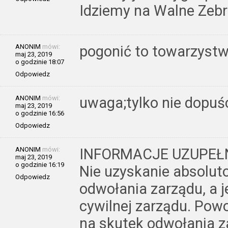
Idziemy na Walne Zebr
ANONIM
mówi:
pogonić to towarzyst
maj 23, 2019
o godzinie 18:07
Odpowiedz
ANONIM
mówi:
uwaga;tylko nie dopuś
maj 23, 2019
o godzinie 16:56
Odpowiedz
ANONIM
mówi:
INFORMACJE UZUPEŁN
maj 23, 2019
o godzinie 16:19
Nie uzyskanie absolut
Odpowiedz
odwołania zarządu, a 
cywilnej zarządu. Pow
na skutek odwołania z