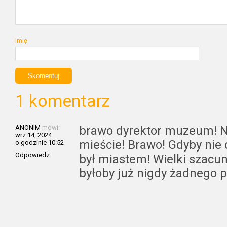
Imię
1 komentarz
ANONIM
mówi:
brawo dyrektor muzeum! N
wrz 14, 2024
mieście! Brawo! Gdyby nie 
o godzinie 10:52
Odpowiedz
był miastem! Wielki szacun
byłoby już nigdy żadnego p