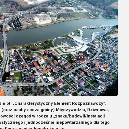
ie pt. „Charakterystyczny Element Rozpoznawczy”.
(oraz osoby spoza gminy) Międzywodzia, Dziwnowa,
cowości czegoś w rodzaju „znaku/budowli/instalacji
rystycznego i jednocześnie niepowtarzalnego dla tego
figury, napisy, konstrukcje itd.