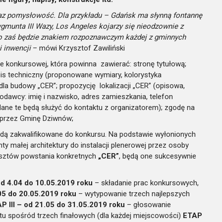
az pomysłowość. Dla przykładu – Gdańsk ma słynną fontannę
unta III Wazy, Los Angeles kojarzy się nieodzownie z
 zaś będzie znakiem rozpoznawczym każdej z gminnych
 inwencji
– mówi Krzysztof Zawiliński
e konkursowej, która powinna zawierać: stronę tytułową;
pis techniczny (proponowane wymiary, kolorystyka
 dla budowy „CER”; propozycję lokalizacji „CER” (opisowa,
odawcy: imię i nazwisko, adres zamieszkania, telefon
ane te będą służyć do kontaktu z organizatorem); zgodę na
 przez Gminę Dziwnów;
dą zakwalifikowane do konkursu. Na podstawie wyłonionych
y małej architektury do instalacji plenerowej przez osoby
osztów powstania konkretnych
„CER”
, będą one sukcesywnie
od 4.04 do 10.05.2019 roku
– składanie prac konkursowych,
05 do 20.05.2019 roku
– wytypowanie trzech najlepszych
P III – od 21.05 do 31.05.2019 roku
– głosowanie
tu spośród trzech finałowych (dla każdej miejscowości)
ETAP