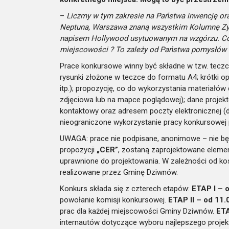
–
Liczmy w tym zakresie na Państwa inwencję or
Neptuna, Warszawa znaną wszystkim Kolumnę Zygm
napisem Hollywood usytuowanym na wzgórzu. Co
miejscowości ? To zależy od Państwa pomysłów i
Prace konkursowe winny być składne w tzw. teczc
rysunki złożone w teczce do formatu A4; krótki o
itp.); propozycję, co do wykorzystania materiałów
zdjęciowa lub na mapce poglądowej); dane projekt
kontaktowy oraz adresem poczty elektronicznej (d
nieograniczone wykorzystanie pracy konkursowej
UWAGA: prace nie podpisane, anonimowe – nie bę
propozycji
„CER”
, zostaną zaprojektowane element
uprawnione do projektowania. W zależności od k
realizowane przez Gminę Dziwnów.
Konkurs składa się z czterech etapów:
ETAP I – 
powołanie komisji konkursowej.
ETAP II – od 11.
prac dla każdej miejscowości Gminy Dziwnów.
ETA
internautów dotyczące wyboru najlepszego projek