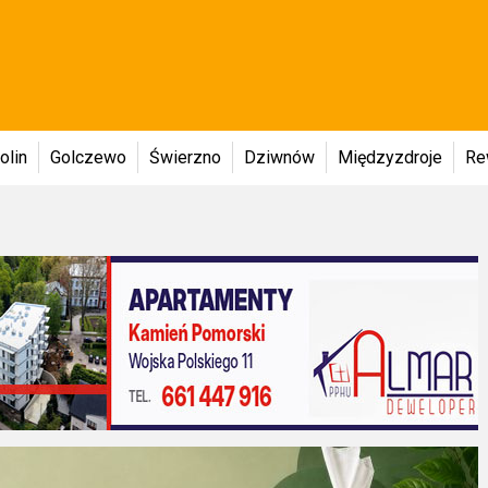
olin
Golczewo
Świerzno
Dziwnów
Międzyzdroje
Re