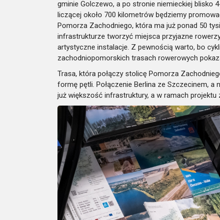
gminie Golczewo, a po stronie niemieckiej blisko 
liczącej około 700 kilometrów będziemy promować
Pomorza Zachodniego, która ma już ponad 50 tys
infrastrukturze tworzyć miejsca przyjazne rowerz
artystyczne instalacje. Z pewnością warto, bo cyk
zachodniopomorskich trasach rowerowych pokazały
Trasa, która połączy stolicę Pomorza Zachodniego,
formę pętli. Połączenie Berlina ze Szczecinem, a
już większość infrastruktury, a w ramach projektu