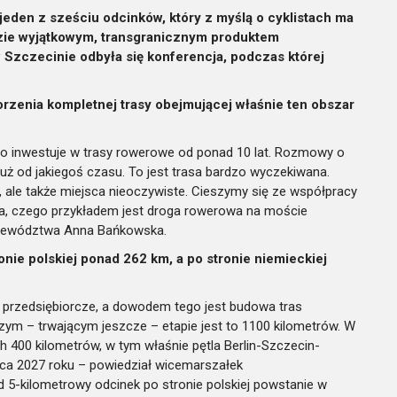
jeden z sześciu odcinków, który z myślą o cyklistach ma
dzie wyjątkowym, transgranicznym produktem
 Szczecinie odbyła się konferencja, podczas której
orzenia kompletnej trasy obejmującej właśnie ten obszar
inwestuje w trasy rowerowe od ponad 10 lat. Rozmowy o
już od jakiegoś czasu. To jest trasa bardzo wyczekiwana.
, ale także miejsca nieoczywiste. Cieszymy się ze współpracy
ada, czego przykładem jest droga rowerowa na moście
województwa Anna Bańkowska.
nie polskiej ponad 262 km, a po stronie niemieckiej
 przedsiębiorcze, a dowodem tego jest budowa tras
ym – trwającym jeszcze – etapie jest to 1100 kilometrów. W
h 400 kilometrów, w tym właśnie pętla Berlin-Szczecin-
ńca 2027 roku – powiedział wicemarszałek
 5-kilometrowy odcinek po stronie polskiej powstanie w