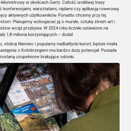
4-kilometrowy w okolicach Gartz. Całość urokliwej trasy
 konferencjami, warsztatami, rajdami czy aplikacją rowerową
ięcy aktywnych użytkowników. Ponadto chcemy przy tej
ystom. Planujemy wzbogacać ją o murale, sztukę street-art i
listów wciąż przybywa. W 2024 roku liczniki ustawione na
 1,8 miliona korzystających – dodał.
 stolicę Niemiec i popularny nadbałtycki kurort, będzie miała
 następnie z Kołobrzegiem ma bardzo duży potencjał. Posiada
 zostaną uzupełnione brakujące odcinki.