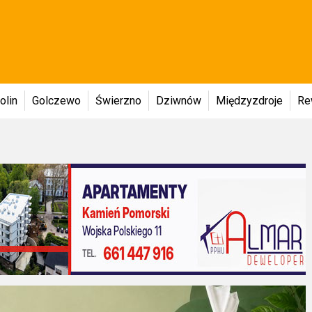
olin
Golczewo
Świerzno
Dziwnów
Międzyzdroje
Re