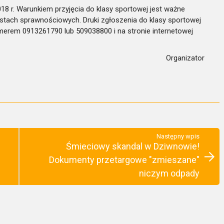
8 r. Warunkiem przyjęcia do klasy sportowej jest ważne
testach sprawnościowych. Druki zgłoszenia do klasy sportowej
merem 0913261790 lub 509038800 i na stronie internetowej
Organizator
Następny wpis
Śmieciowy skandal w Dziwnowie!
Dokumenty przetargowe "zmieszane"
niczym odpady