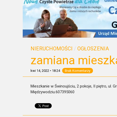
NIERUCHOMOŚCI
/
OGŁOSZENIA
zamiana mieszk
kwi 14, 2022
•
18:24
Brak Komentarzy
Mieszkanie w Świnoujściu, 2 pokoje, II piętro, ul
Międzywodziu.607395060