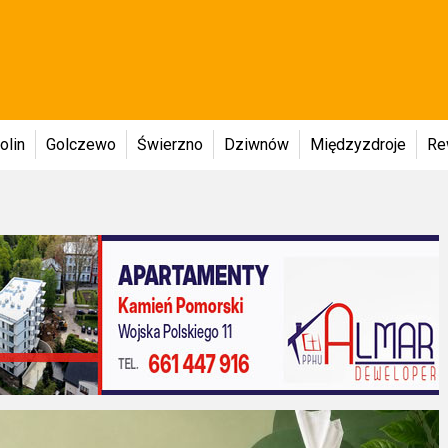
olin
Golczewo
Świerzno
Dziwnów
Międzyzdroje
Re