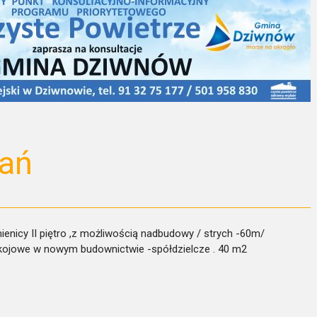
ań
ienicy II piętro ,z możliwością nadbudowy / strych -60m/
wym budownictwie -spółdzielcze . 40 m2