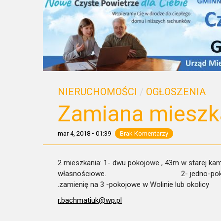
NIERUCHOMOŚCI
/
OGŁOSZENIA
Zamiana mieszk
mar 4, 2018
•
01:39
Brak Komentarzy
2 mieszkania: 1- dwu pokojowe , 43m w starej kam
własnościowe. 2- jedno-pokojowe w no
.zamienię na 3 -pokojowe w Wolinie lub okolicy
r.bachmatiuk@wp.pl