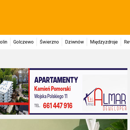
olin
Golczewo
Świerzno
Dziwnów
Międzyzdroje
Re