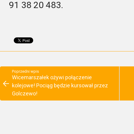
91 38 20 483.
Poprzedni wpis
Wicemarszałek ożywi połączenie
kolejowe! Pociąg będzie kursował przez
Golczewo!