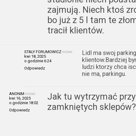
zajmują. Niech ktoś z
bo już z 5 l tam te zło
tracił klientów.
STALY FORUMOWICZ
mówi:
Lidl ma swoj parking
kwi 18, 2025
klientow.Bardziej by
o godzinie 6:24
ludzi ktorzy chca i
Odpowiedz
nie ma, parkingu.
ANONIM
mówi:
Jak tu wytrzymać prz
kwi 16, 2025
o godzinie 18:02
zamkniętych sklepów? 
Odpowiedz