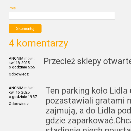
Imię
4 komentarzy
ANONIM
mówi:
Przecież sklepy otwart
kwi 18, 2025
o godzinie 5:55
Odpowiedz
ANONIM
mówi:
Ten parking koło Lidla 
kwi 16, 2025
o godzinie 19:37
pozastawiali gratami n
Odpowiedz
zajmują, a do Lidla po
gdzie zaparkować.Chc
stadionie niech pousta