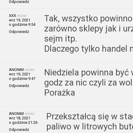
Odpowiedz
XXX
mówi:
Tak, wszystko powinno 
wrz 19, 2021
o godzinie 9:54
zarówno sklepy jak i ur
Odpowiedz
sejm itp.
Dlaczego tylko handel
ANONIM
mówi:
Niedziela powinna być 
wrz 19, 2021
o godzinie 9:47
godz za nic czyli za wo
Odpowiedz
Porażka
ANONIM
mówi:
Przekształcą się w st
wrz 18, 2021
o godzinie 21:26
paliwo w litrowych bu
Odpowiedz