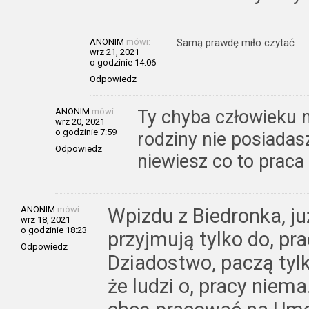
ANONIM
mówi:
Samą prawdę miło czytać
wrz 21, 2021
o godzinie 14:06
Odpowiedz
ANONIM
mówi:
Ty chyba człowieku 
wrz 20, 2021
o godzinie 7:59
rodziny nie posiadasz
Odpowiedz
niewiesz co to praca
ANONIM
mówi:
Wpizdu z Biedronka, już
wrz 18, 2021
o godzinie 18:23
przyjmują tylko do, pr
Odpowiedz
Dziadostwo, paczą tylko
że ludzi o, pracy niema