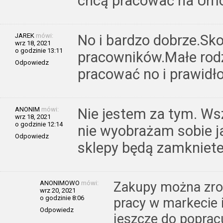
chcą pracować na Umo
JAREK
mówi:
No i bardzo dobrze.Sk
wrz 18, 2021
o godzinie 13:11
pracowników.Małe rod
Odpowiedz
pracować no i prawidł
ANONIM
mówi:
Nie jestem za tym. Wsz
wrz 18, 2021
o godzinie 12:14
nie wyobrażam sobie ja
Odpowiedz
sklepy będą zamkniete
ANONIMOWO
mówi:
Zakupy można zrob
wrz 20, 2021
o godzinie 8:06
pracy w markecie 
Odpowiedz
jeszcze do popracu