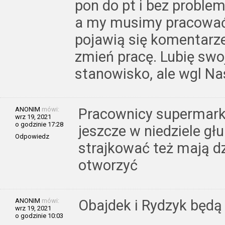
pon do pt i bez proble
a my musimy pracować
pojawią się komentarze
zmień pracę. Lubię swo
stanowisko, ale wgl Nas
ANONIM
mówi:
Pracownicy supermark
wrz 19, 2021
o godzinie 17:28
jeszcze w niedziele gł
Odpowiedz
strajkować też mają dz
otworzyć
ANONIM
mówi:
Obajdek i Rydzyk będą
wrz 19, 2021
o godzinie 10:03