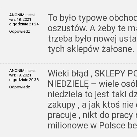
ANONIM
mówi:
To było typowe obchod
wrz 18, 2021
o godzinie 21:24
oszustów. A żeby te m
Odpowiedz
trzeba było nowej ust
tych sklepów żałosne.
ANONIM
mówi:
Wieki błąd , SKLEPY
wrz 18, 2021
o godzinie 20:38
NIEDZIELĘ – wiele osób
Odpowiedz
niedziela to jest taki 
zakupy , a jak ktoś ni
pracuje , nikt do pracy
milionowe w Polsce be