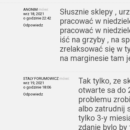
ANONIM
mówi:
Słusznie sklepy , ur
wrz 18, 2021
o godzinie 22:42
pracować w niedziel
Odpowiedz
pracować w niedzielę
iść na grzyby , na 
zrelaksować się w t
na marginesie tam j
STALY FORUMOWICZ
mówi:
Tak tylko, ze 
wrz 19, 2021
o godzinie 18:06
otwarte sa do 
Odpowiedz
problemu zrob
albo zatrudnij 
tylko 3-y mies
zdanie bylo by