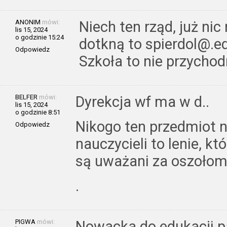
ANONIM
mówi:
Niech ten rząd, już nic 
lis 15, 2024
o godzinie 15:24
dotkną to spierdol@.e
Odpowiedz
Szkoła to nie przychod
BELFER
mówi:
Dyrekcja wf ma w d..
lis 15, 2024
o godzinie 8:51
Nikogo ten przedmiot n
Odpowiedz
nauczycieli to lenie, któ
są uważani za oszołom
.
PIGWA
mówi:
Nowacka do edukacji pa