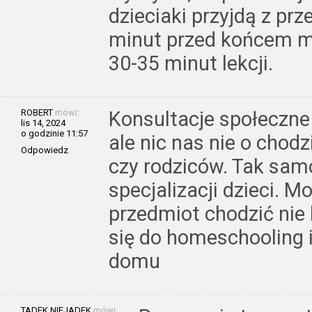
dzieciaki przyjdą z prz
minut przed końcem mu
30-35 minut lekcji.
ROBERT
mówi:
Konsultacje społeczne 
lis 14, 2024
o godzinie 11:57
ale nic nas nie o chodz
Odpowiedz
czy rodziców. Tak sam
specjalizacji dzieci. M
przedmiot chodzić nie
się do homeschooling 
domu
TADEK NIEJADEK
mówi: