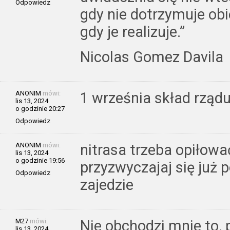
Odpowiedz
gdy nie dotrzymuje obie
gdy je realizuje.”
Nicolas Gomez Davila
ANONIM
mówi:
1 września skład rządu
lis 13, 2024
o godzinie 20:27
Odpowiedz
ANONIM
mówi:
nitrasa trzeba opiłow
lis 13, 2024
o godzinie 19:56
przyzwyczajaj się już 
Odpowiedz
zajedzie
M27
mówi:
Nie obchodzi mnie to,
lis 13, 2024