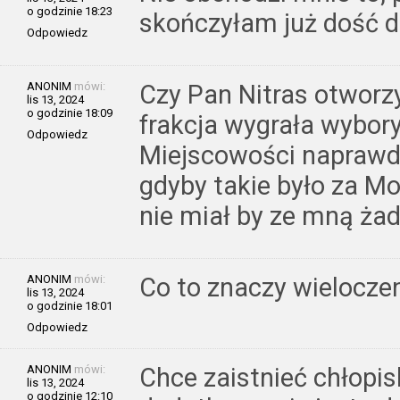
o godzinie 18:23
skończyłam już dość 
Odpowiedz
ANONIM
mówi:
Czy Pan Nitras otworz
lis 13, 2024
o godzinie 18:09
frakcja wygrała wybor
Odpowiedz
Miejscowości naprawdę
gdyby takie było za Mo
nie miał by ze mną ża
ANONIM
mówi:
Co to znaczy wielocze
lis 13, 2024
o godzinie 18:01
Odpowiedz
ANONIM
mówi:
Chce zaistnieć chłopisk
lis 13, 2024
o godzinie 12:10