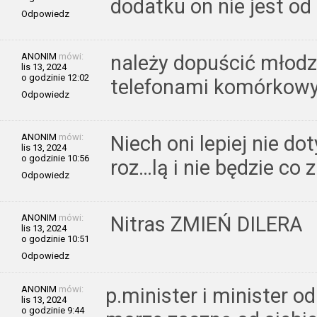
dodatku on nie jest od 
Odpowiedz
ANONIM
mówi:
należy dopuścić młodzi
lis 13, 2024
o godzinie 12:02
telefonami komórkow
Odpowiedz
ANONIM
mówi:
Niech oni lepiej nie d
lis 13, 2024
o godzinie 10:56
roz…lą i nie będzie co z
Odpowiedz
ANONIM
mówi:
Nitras ZMIEŃ DILERA
lis 13, 2024
o godzinie 10:51
Odpowiedz
ANONIM
mówi:
p.minister i minister o
lis 13, 2024
o godzinie 9:44