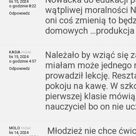
lis 15, 2024
o godzinie 8:22
wątpliwej moralności N
Odpowiedz
oni coś zmienią to będz
domowych …produkcja t
KASIA
mówi:
Należało by wziąć się z
lis 15, 2024
o godzinie 4:57
miałam może jednego n
Odpowiedz
prowadził lekcję. Reszta
pokoju na kawę. W szko
pierwszej klasie mówią,
nauczyciel bo on nie ucz
MOLO
mówi:
Młodzież nie chce ćwi
lis 14, 2024