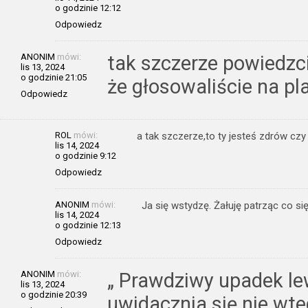
o godzinie 12:12
Odpowiedz
ANONIM
mówi:
tak szczerze powiedzc
lis 13, 2024
o godzinie 21:05
że głosowaliście na pl
Odpowiedz
ROL
mówi:
a tak szczerze,to ty jesteś zdrów czy
lis 14, 2024
o godzinie 9:12
Odpowiedz
ANONIM
mówi:
Ja się wstydzę. Żałuję patrząc co si
lis 14, 2024
o godzinie 12:13
Odpowiedz
ANONIM
mówi:
„ Prawdziwy upadek le
lis 13, 2024
o godzinie 20:39
uwidacznia się nie wte