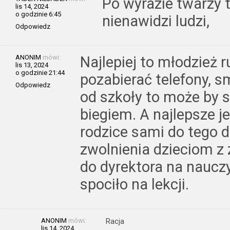
Po wyrazie twarzy 
lis 14, 2024
o godzinie 6:45
nienawidzi ludzi,
Odpowiedz
ANONIM
mówi:
Najlepiej to młodzież r
lis 13, 2024
o godzinie 21:44
pozabierać telefony, s
Odpowiedz
od szkoły to może by s
biegiem. A najlepsze 
rodzice sami do tego 
zwolnienia dzieciom z 
do dyrektora na nauczy
spociło na lekcji.
ANONIM
mówi:
Racja
lis 14, 2024