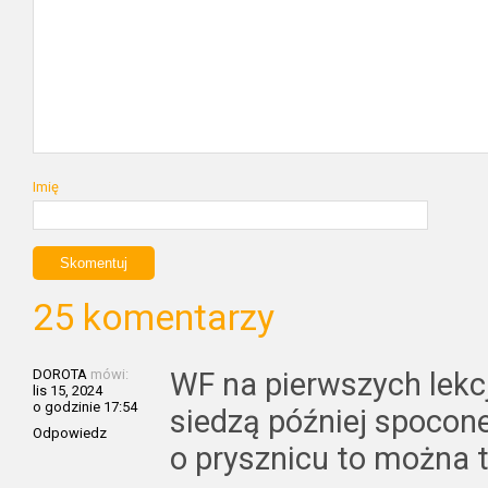
Imię
25 komentarzy
DOROTA
mówi:
WF na pierwszych lekc
lis 15, 2024
o godzinie 17:54
siedzą później spocone
Odpowiedz
o prysznicu to można 