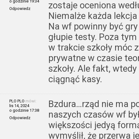
o godzinie 19:34
zostaje oceniona wedł
Odpowiedz
Niemalże każda lekcja
Na wf powinny być gry 
głupie testy. Poza tym
w trakcie szkoły móc z
prywatne w czasie teo
szkoły. Ale fakt, wtedy
ciągnąć kasy.
PLO PLO
mówi:
Bzdura…rząd nie ma poj
lis 14, 2024
o godzinie 17:38
naszych czasów wf był
Odpowiedz
większości jedyą form
wymyślił, że przerwa j