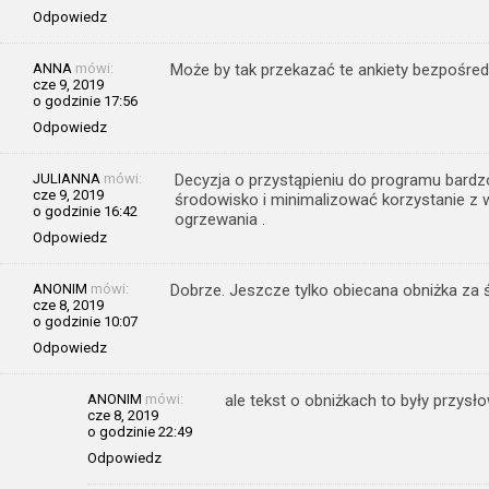
Odpowiedz
ANNA
mówi:
Może by tak przekazać te ankiety bezpośre
cze 9, 2019
o godzinie 17:56
Odpowiedz
JULIANNA
mówi:
Decyzja o przystąpieniu do programu bardzo
cze 9, 2019
środowisko i minimalizować korzystanie z
o godzinie 16:42
ogrzewania .
Odpowiedz
ANONIM
mówi:
Dobrze. Jeszcze tylko obiecana obniżka za 
cze 8, 2019
o godzinie 10:07
Odpowiedz
ANONIM
mówi:
ale tekst o obniżkach to były przysł
cze 8, 2019
o godzinie 22:49
Odpowiedz