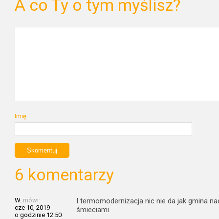
A co Ty o tym myślisz?
Imię
6 komentarzy
W.
mówi:
I termomodernizacja nic nie da jak gmina n
cze 10, 2019
śmieciami.
o godzinie 12:50