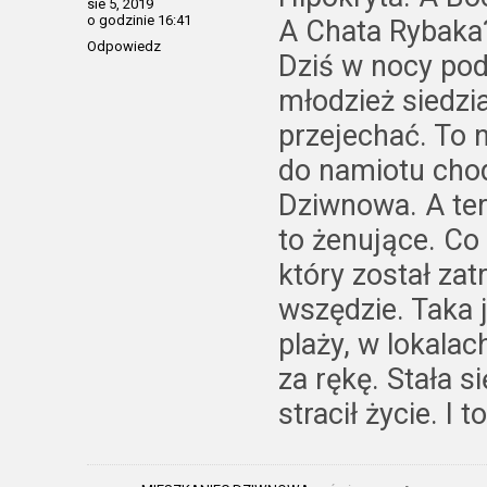
sie 5, 2019
o godzinie 16:41
A Chata Rybaka
Odpowiedz
Dziś w nocy po
młodzież siedzia
przejechać. To 
do namiotu cho
Dziwnowa. A ter
to żenujące. Co 
który został za
wszędzie. Taka 
plaży, w lokalac
za rękę. Stała s
stracił życie. I 