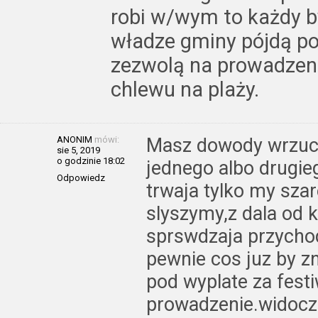
robi w/wym to każdy by
władze gminy pójdą po
zezwolą na prowadzen
chlewu na plaży.
ANONIM
mówi:
Masz dowody wrzuc 
sie 5, 2019
o godzinie 18:02
jednego albo drugieg
Odpowiedz
trwaja tylko my sza
slyszymy,z dala od 
sprswdzaja przycho
pewnie cos juz by zna
pod wyplate za festi
prowadzenie.widoc