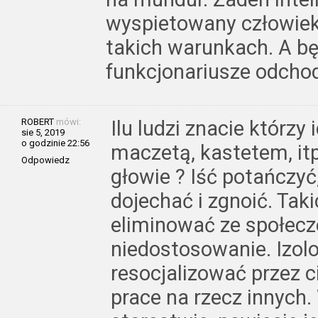
wyspietowany człowiek
takich warunkach. A będ
funkcjonariusze odcho
ROBERT
mówi:
Ilu ludzi znacie którzy
sie 5, 2019
o godzinie 22:56
maczetą, kastetem, it
Odpowiedz
głowie ? Iść potańczyć
dojechać i zgnoić. Taki
eliminować ze społec
niedostosowanie. Izolo
resocjalizować przez c
prace na rzecz innych.