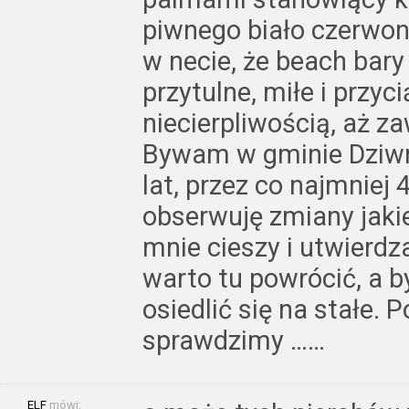
piwnego biało czerwo
w necie, że beach bary 
przytulne, miłe i przy
niecierpliwością, aż za
Bywam w gminie Dziwn
lat, przez co najmniej 
obserwuję zmiany jakie
mnie cieszy i utwierdz
warto tu powrócić, a b
osiedlić się na stałe.
sprawdzimy ……
ELF
mówi: