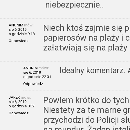
niebezpiecznie..
ANONIM
mówi:
Niech ktoś zajmie się
sie 6, 2019
o godzinie 9:18
papierosów na plaży i 
Odpowiedz
załatwiają się na plaży
ANONIM
mówi:
Idealny komentarz. 
sie 6, 2019
o godzinie 22:31
Odpowiedz
JAREK
mówi:
Powiem krótko do tych c
sie 6, 2019
o godzinie 0:32
Niestety za te marne gr
Odpowiedz
przychodzi do Policji sł
na mundur. Żaden intel