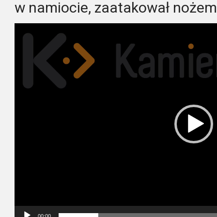
w namiocie, zaatakował nożem
Odtwarzacz
video
00:00