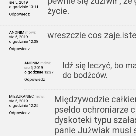
pewnie się zdziwił , że
sie 5, 2019
o godzinie 13:11
życie.
Odpowiedz
ANONIM
mówi:
wreszczie cos zaje.ist
sie 5, 2019
o godzinie 12:38
Odpowiedz
ANONIM
mówi:
Idź się leczyć, bo 
sie 5, 2019
o godzinie 13:37
do bodźców.
Odpowiedz
MIESZKANIEC
mówi:
Międzywodzie całki
sie 5, 2019
o godzinie 12:25
psełdo ochroniarze c
Odpowiedz
dyskoteki typu szała
panie Jużwiak musi si