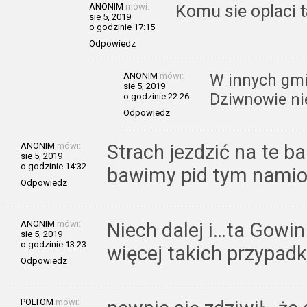
ANONIM
mówi:
Komu sie oplaci t
sie 5, 2019
o godzinie 17:15
Odpowiedz
ANONIM
mówi:
W innych gmi
sie 5, 2019
Dziwnowie ni
o godzinie 22:26
Odpowiedz
ANONIM
mówi:
Strach jezdzić na te ba
sie 5, 2019
o godzinie 14:32
bawimy pid tym nami
Odpowiedz
ANONIM
mówi:
Niech dalej i…ta Gowin
sie 5, 2019
o godzinie 13:23
więcej takich przypad
Odpowiedz
POLTOM
mówi: