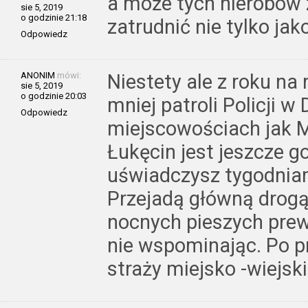
a może tych nierobów z
sie 5, 2019
o godzinie 21:18
zatrudnić nie tylko ja
Odpowiedz
ANONIM
mówi:
Niestety ale z roku na
sie 5, 2019
o godzinie 20:03
mniej patroli Policji 
Odpowiedz
miejscowościach jak 
Łukęcin jest jeszcze go
uświadczysz tygodniam
Przejadą główną drogą 
nocnych pieszych prew
nie wspominając. Po p
straży miejsko -wiejski