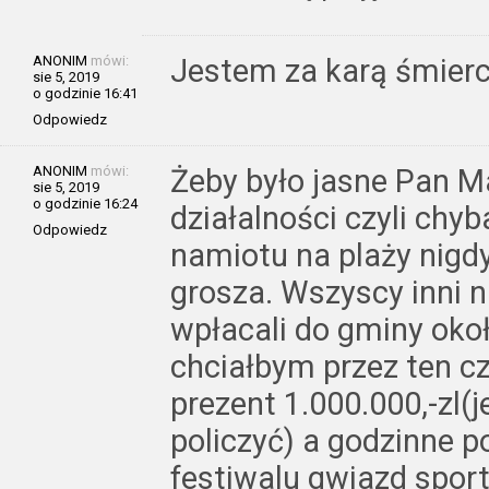
ANONIM
mówi:
Jestem za karą śmierc
sie 5, 2019
o godzinie 16:41
Odpowiedz
ANONIM
mówi:
Żeby było jasne Pan M
sie 5, 2019
o godzinie 16:24
działalności czyli chyb
Odpowiedz
namiotu na plaży nigdy
grosza. Wszyscy inni n
wpłacali do gminy okoł
chciałbym przez ten c
prezent 1.000.000,-zl(j
policzyć) a godzinne 
festiwalu gwiazd sport