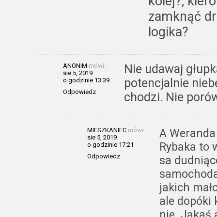
kolej?; kier
zamknąć dro
logika?
ANONIM
mówi:
Nie udawaj głupk
sie 5, 2019
potencjalnie nie
o godzinie 13:39
Odpowiedz
chodzi. Nie porów
MIESZKANIEC
mówi:
A Weranda 
sie 5, 2019
Rybaka to 
o godzinie 17:21
Odpowiedz
sa dudniąc
samochoda
jakich mało
ale dopóki
nie. Jakaś 