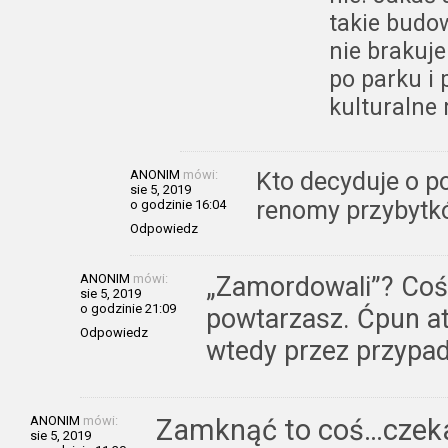
takie budo
nie brakuje
po parku i 
kulturalne 
ANONIM
mówi:
Kto decyduje o p
sie 5, 2019
renomy przybytk
o godzinie 16:04
Odpowiedz
ANONIM
mówi:
„Zamordowali”? Coś 
sie 5, 2019
o godzinie 21:09
powtarzasz. Ćpun at
Odpowiedz
wtedy przez przypa
ANONIM
mówi:
Zamknąć to coś…czekać
sie 5, 2019