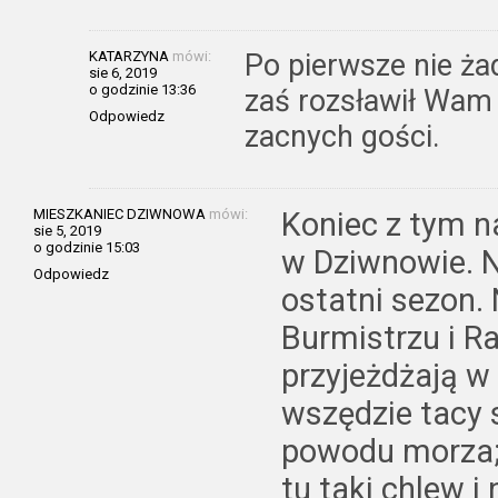
KATARZYNA
mówi:
Po pierwsze nie ża
sie 6, 2019
o godzinie 13:36
zaś rozsławił Wam
Odpowiedz
zacnych gości.
MIESZKANIEC DZIWNOWA
mówi:
Koniec z tym 
sie 5, 2019
o godzinie 15:03
w Dziwnowie. N
Odpowiedz
ostatni sezon.
Burmistrzu i Ra
przyjeżdżają w
wszędzie tacy 
powodu morza; 
tu taki chlew i