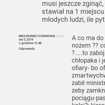
musi jeszcze zginąć, 
stawiał na 1 miejsc
młodych ludzi, ile py
MIESZKANIEC DZIWNOWA.
mówi:
A co ma do 
sie 5, 2019
o godzinie 12:48
nożem ?? co
Odpowiedz
?…..to zabój
chłopaka i j
ofiary- bo of
zmartwychws
zabił minist
żeby zamkną
pociągu-pas