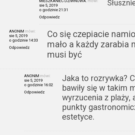
MIESZKANIEC DZIWNOWA.
mówi:
Słusznie
sie 5, 2019
o godzinie 21:31
Odpowiedz
ANONIM
mówi:
Co się czepiacie namio
sie 5, 2019
o godzinie 14:33
mało a każdy zarabia 
Odpowiedz
musi być
ANONIM
mówi:
Jaka to rozrywka? C
sie 5, 2019
o godzinie 16:02
bawiły się w takim 
Odpowiedz
wyrzucenia z plaży, 
punkty gastronomic
estetyce.