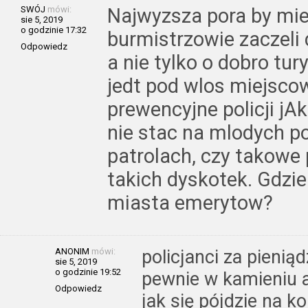
SWÓJ
mówi:
Najwyzsza pora by mie
sie 5, 2019
o godzinie 17:32
burmistrzowie zaczeli
Odpowiedz
a nie tylko o dobro tu
jedt pod wlos miejsco
prewencyjne policji jA
nie stac na mlodych p
patrolach, czy takowe 
takich dyskotek. Gdzie 
miasta emerytow?
ANONIM
mówi:
policjanci za pienią
sie 5, 2019
o godzinie 19:52
pewnie w kamieniu a
Odpowiedz
jak się pójdzie na k