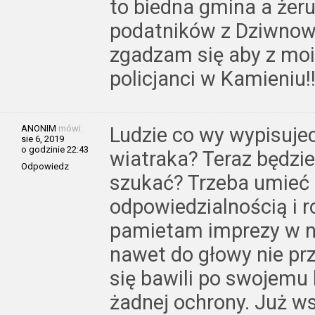
to biedna gmina a żeru
podatników z Dziwnowa
zgadzam się aby z moi
policjanci w Kamieniu!!!!
ANONIM
mówi:
Ludzie co wy wypisujec
sie 6, 2019
o godzinie 22:43
wiatraka? Teraz będzi
Odpowiedz
szukać? Trzeba umieć s
odpowiedzialnością i 
pamietam imprezy w n
nawet do głowy nie pr
się bawili po swojemu 
żadnej ochrony. Już w