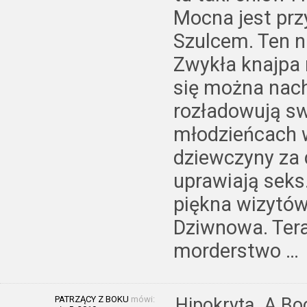
Mocna jest prz
Szulcem. Ten n
Zwykła knajpa 
się można nach
rozładowują sw
młodzieńcach w
dziewczyny za 
uprawiają sek
piękna wizytów
Dziwnowa. Tera
morderstwo …
PATRZĄCY Z BOKU
mówi:
Hipokryta. A Bo