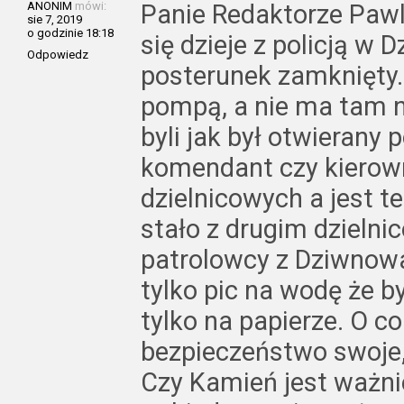
ANONIM
mówi:
Panie Redaktorze Pawl
sie 7, 2019
o godzinie 18:18
się dzieje z policją w 
Odpowiedz
posterunek zamknięty. 
pompą, a nie ma tam n
byli jak był otwierany
komendant czy kierow
dzielnicowych a jest te
stało z drugim dzieln
patrolowcy z Dziwnowa
tylko pic na wodę że by
tylko na papierze. O c
bezpieczeństwo swoje, 
Czy Kamień jest ważn