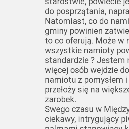
starostwie, powiecie j
do posprzątania, napr
Natomiast, co do nami
gminy powinien zatwier
to co oferują. Może w
wszystkie namioty po
standardzie ? Jestem n
więcej osób wejdzie do
namiotu z pomysłem i
przełoży się na więks
zarobek.
Swego czasu w Międzyw
ciekawy, intrygujący p
palmami stanowiący k