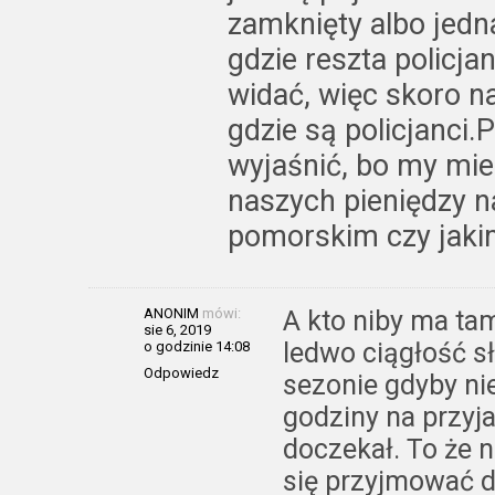
zamknięty albo jedna 
gdzie reszta policja
widać, więc skoro n
gdzie są policjanci.
wyjaśnić, bo my mi
naszych pieniędzy n
pomorskim czy jaki
ANONIM
mówi:
A kto niby ma ta
sie 6, 2019
ledwo ciągłość s
o godzinie 14:08
Odpowiedz
sezonie gdyby ni
godziny na przyjaz
doczekał. To że ni
się przyjmować do