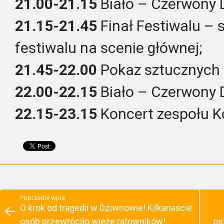
21.00-21.15
Biało – Czerwony 
21.15-21.45
Finał Festiwalu – 
festiwalu na scenie głównej;
21.45-22.00
Pokaz sztucznych 
22.00-22.15
Biało – Czerwony 
22.15-23.15
Koncert zespołu K
Poprzedni wpis
O krok od tragedii w Dziwnowie! Kilkanaście
osób przewróciło wieżę ratowników!
os