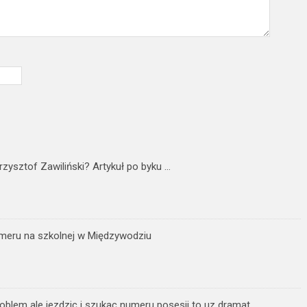
Krzysztof Zawiliński? Artykuł po byku …
meru na szkolnej w Międzywodziu
oblem ale jezdzic i szukac numeru posesji to uz dramat.