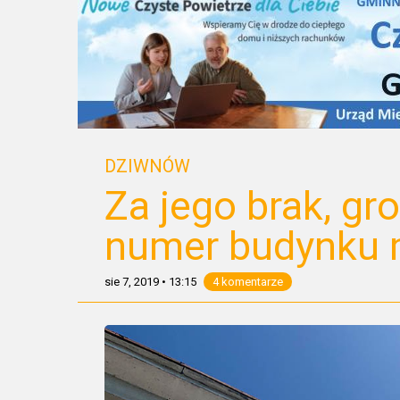
DZIWNÓW
Za jego brak, g
numer budynku m
sie 7, 2019
•
13:15
4 komentarze