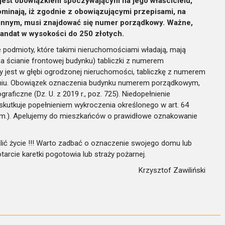
st obowiązkiem spoczywającym na jego właścicielu,
ominają, iż zgodnie z obowiązującymi przepisami, na
innym, musi znajdować się numer porządkowy. Ważne,
mandat w wysokości do 250 złotych.
 podmioty, które takimi nieruchomościami władają, mają
 ścianie frontowej budynku) tabliczki z numerem
 jest w głębi ogrodzonej nieruchomości, tabliczkę z numerem
niu. Obowiązek oznaczenia budynku numerem porządkowym,
raficzne (Dz. U. z 2019 r., poz. 725). Niedopełnienie
kutkuje popełnieniem wykroczenia określonego w art. 64
 zm.). Apelujemy do mieszkańców o prawidłowe oznakowanie
ć życie !!! Warto zadbać o oznaczenie swojego domu lub
arcie karetki pogotowia lub straży pożarnej.
Krzysztof Zawiliński