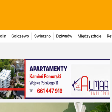
olin
Golczewo
Świerzno
Dziwnów
Międzyzdroje
Re