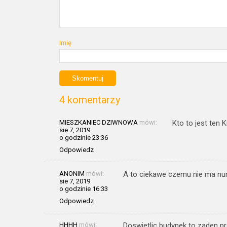
Imię
4 komentarzy
MIESZKANIEC DZIWNOWA
mówi:
Kto to jest ten 
sie 7, 2019
o godzinie 23:36
Odpowiedz
ANONIM
mówi:
A to ciekawe czemu nie ma nu
sie 7, 2019
o godzinie 16:33
Odpowiedz
HHHH
mówi:
Doswietlic budynek to zaden pr