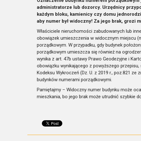
Oznaczenie budynku numerem porządkowym je
administratorze lub dozorcy. Urzędnicy przyp
każdym bloku, kamienicy czy domu jednorodz
aby numer był widoczny! Za jego brak, grozi 
Właściciele nieruchomości zabudowanych lub inne
obowiązek umieszczenia w widocznym miejscu (na
porządkowym. W przypadku, gdy budynek położony
porządkowym umieszcza się również na ogrodze
wynika z art. 47b ustawy Prawo Geodezyjne i Kartog
obowiązku wynikającego z powyższego przepisu, s
Kodeksu Wykroczeń (Dz. U. z 2019 r., poz.821 ze
budynków numerami porządkowymi.
Pamiętajmy – Widoczny numer budynku może ocali
mieszkania, bo jego brak może utrudnić szybkie dot