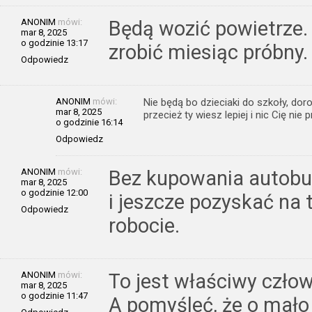
ANONIM
mówi:
Będą wozić powietrze.
mar 8, 2025
o godzinie 13:17
zrobić miesiąc próbny.
Odpowiedz
ANONIM
mówi:
Nie będą bo dzieciaki do szkoły, doroś
mar 8, 2025
przecież ty wiesz lepiej i nic Cię nie 
o godzinie 16:14
Odpowiedz
ANONIM
mówi:
Bez kupowania autobu
mar 8, 2025
o godzinie 12:00
i jeszcze pozyskać na 
Odpowiedz
robocie.
ANONIM
mówi:
To jest właściwy czło
mar 8, 2025
o godzinie 11:47
A pomyśleć, że o mało 