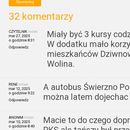
32 komentarzy
CZYTELNIK
mówi:
Miały być 3 kursy cod
mar 27, 2025
o godzinie 8:31
W dodatku mało korzy
Odpowiedz
mieszkańców Dziwnowa
Wolina.
RENE
mówi:
A autobus Świerzno Po
mar 12, 2025
o godzinie 9:22
można latem dojechac
Odpowiedz
ANONIM
mówi:
Macie to do czego dopr
mar 10, 2025
o godzinie 8:40