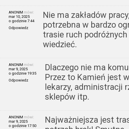
ANONIM
mówi:
Nie ma zakładów pracy,
mar 10, 2025
o godzinie 7:44
potrzebna w bardzo ogr
Odpowiedz
trasie ruch podróżnych 
wiedzieć.
ANONIM
mówi:
Dlaczego nie ma komun
mar 9, 2025
o godzinie 19:35
Przez to Kamień jest 
Odpowiedz
lekarzy, administracji r
sklepów itp.
ANONIM
mówi:
Najważniejsza jest tr
mar 9, 2025
o godzinie 17:50