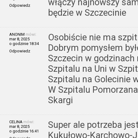
włączy najnowszy sam
Odpowiedz
będzie w Szczecinie
ANONIM
mówi:
Osobiście nie ma szp
mar 8, 2025
o godzinie 18:34
Dobrym pomysłem był
Odpowiedz
Szczecin w godzinach 
Szpitalu na Uni w Szpi
Szpitalu na Golecinie w
W Szpitalu Pomorzanac
Skargi
CELINA
mówi:
Super ale potrzeba jes
mar 8, 2025
o godzinie 16:41
Kukułowo-Karchowo-J