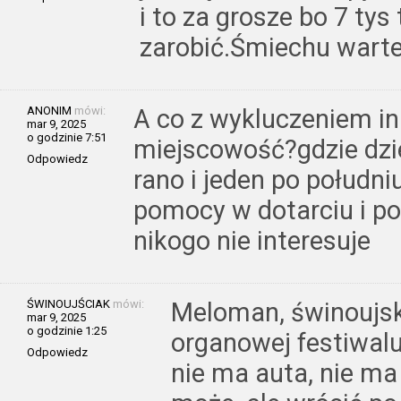
i to za grosze bo 7 tys
zarobić.Śmiechu warte
ANONIM
mówi:
A co z wykluczeniem i
mar 9, 2025
o godzinie 7:51
miejscowość?gdzie dzi
Odpowiedz
rano i jeden po południ
pomocy w dotarciu i po
nikogo nie interesuje
ŚWINOUJŚCIAK
mówi:
Meloman, świnoujski
mar 9, 2025
o godzinie 1:25
organowej festiwal
Odpowiedz
nie ma auta, nie ma