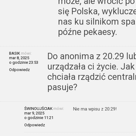
może, ale wrócić p
się Polska, wykluc
nas ku silnikom spa
późne pekaesy.
BASIK
mówi:
Do anonima z 20.29 lu
mar 8, 2025
o godzinie 23:53
urządzała ci życie. Ja
Odpowiedz
chciała rządzić centra
pasuje?
ŚWINOUJŚCIAK
mówi:
Nie ma wpisu z 20:29!
mar 9, 2025
o godzinie 11:21
Odpowiedz