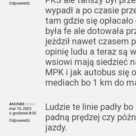
PKS ale tańszy był pr
Odpowiedz
wypadł a po czasie prz
tam gdzie się opłacało
była fe ale dotowała p
jeżdził nawet czasem p
opinię ludu a teraz są
wsiowi mają siedzieć n
MPK i jak autobus się o
mediach bo 1 km do ma
ANONIM
mówi:
Ludzie te linie padły bo
mar 10, 2025
o godzinie 8:35
padną prędzej czy późni
Odpowiedz
jazdy.