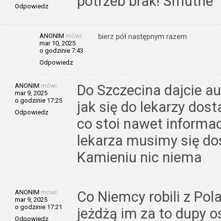
potrzeb brak! Smutne
Odpowiedz
ANONIM
mówi:
bierz pół następnym razem
mar 10, 2025
o godzinie 7:43
Odpowiedz
ANONIM
mówi:
Do Szczecina dajcie a
mar 9, 2025
o godzinie 17:25
jak się do lekarzy dos
Odpowiedz
co stoi nawet informa
lekarza musimy się dos
Kamieniu nic niema
ANONIM
mówi:
Co Niemcy robili z Pol
mar 9, 2025
o godzinie 17:21
jeżdżą im za to dupy o
Odpowiedz