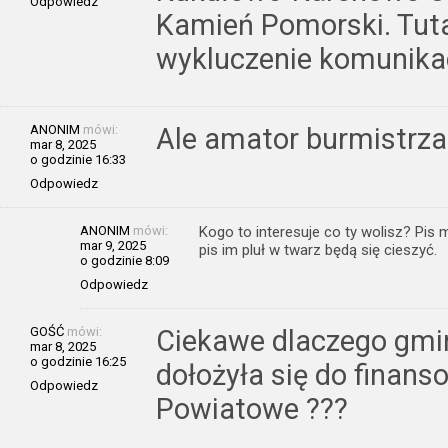
Odpowiedz
Kamień Pomorski. Tuta
wykluczenie komunika
ANONIM
mówi:
Ale amator burmistrza
mar 8, 2025
o godzinie 16:33
Odpowiedz
ANONIM
mówi:
Kogo to interesuje co ty wolisz? Pis
mar 9, 2025
pis im pluł w twarz będą się cieszyć.
o godzinie 8:09
Odpowiedz
GOŚĆ
mówi:
Ciekawe dlaczego gmi
mar 8, 2025
o godzinie 16:25
dołożyła się do finans
Odpowiedz
Powiatowe ???