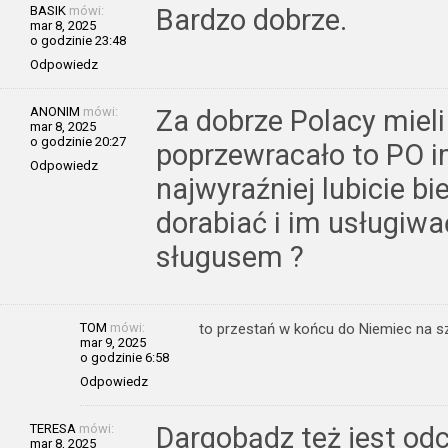
BASIK
mówi:
Bardzo dobrze.
mar 8, 2025
o godzinie 23:48
Odpowiedz
ANONIM
mówi:
Za dobrze Polacy mieli
mar 8, 2025
o godzinie 20:27
poprzewracało to PO i
Odpowiedz
najwyraźniej lubicie b
dorabiać i im usługiwa
sługusem ?
TOM
mówi:
to przestań w końcu do Niemiec na sz
mar 9, 2025
o godzinie 6:58
Odpowiedz
TERESA
mówi:
Dargobądz też jest odc
mar 8, 2025