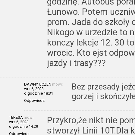
godzinę. Autobus poran
Łunowo. Potem uczniw
prom. Jada do szkoły d
Nikogo w urzedzie to n
konczy lekcje 12. 30 t
wrocic. Kto ejst odpow
jazdy i trasy???
DAWNY UCZEŃ
mówi:
Bez przesady jeź
wrz 6, 2023
o godzinie 18:31
gorzej i skończy
Odpowiedz
TERESA
mówi:
Przykro,że nikt nie po
wrz 6, 2023
o godzinie 14:29
stworzył Linii 10T.Dla 
Odpowiedz