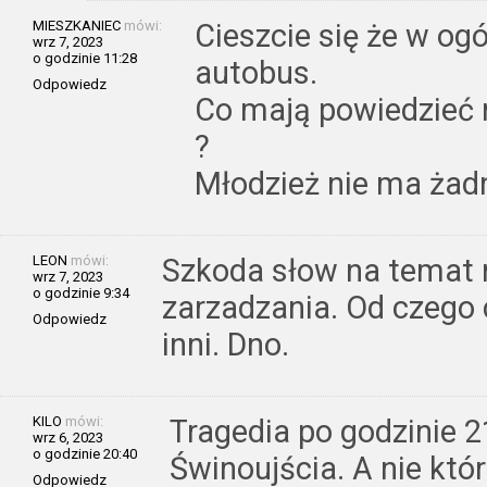
MIESZKANIEC
mówi:
Cieszcie się że w og
wrz 7, 2023
o godzinie 11:28
autobus.
Odpowiedz
Co mają powiedzieć 
?
Młodzież nie ma żad
LEON
mówi:
Szkoda słow na temat 
wrz 7, 2023
o godzinie 9:34
zarzadzania. Od czego c
Odpowiedz
inni. Dno.
KILO
mówi:
Tragedia po godzinie 2
wrz 6, 2023
o godzinie 20:40
Świnoujścia. A nie któr
Odpowiedz