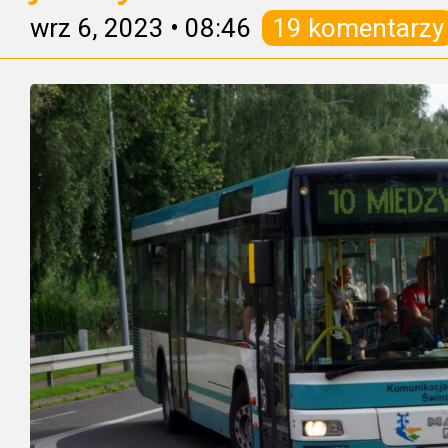
wrz 6, 2023
•
08:46
19 komentarzy