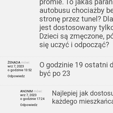
promie. To jakaś paran
autobusu chociażby b
stronę przez tunel? Dl
jest dostosowany tylko
Dzieci są zmęczone, p
się uczyć i odpocząć?
ŻENADA
mówi:
O godzinie 19 ostatni 
wrz 7, 2023
o godzinie 13:52
być po 23
Odpowiedz
ANONIM
mówi:
Najlepiej jak dostos
wrz 7, 2023
o godzinie 17:24
każdego mieszkańca;
Odpowiedz