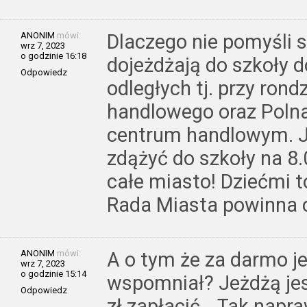
ANONIM
mówi:
Dlaczego nie pomyśli si
wrz 7, 2023
o godzinie 16:18
dojeżdżają do szkoły d
Odpowiedz
odległych tj. przy rond
handlowego oraz Polna
centrum handlowym. J
zdążyć do szkoły na 8
całe miasto! Dziećmi to
Rada Miasta powinna c
ANONIM
mówi:
A o tym że za darmo je
wrz 7, 2023
o godzinie 15:14
wspomniał? Jeżdżą jes
Odpowiedz
zł zapłacić… Tak napr