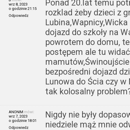
Ponad 20.lat temu pot
wrz 8, 2023
o godzinie 21:15
rozklad żeby dzieci z g
Odpowiedz
Lubina,Wapnicy,Wicka 
dojazd do szkoły na Wa
powrotem do domu, ter
postępem ale tu widać
mamutów,Świnoujście 
bezpośredni dojazd dz
Lunowa do Ścia czy w 
tak kolosalny proble
ANONIM
mówi:
Nigdy nie były dopaso
wrz 7, 2023
o godzinie 18:01
niedziele mąż mnie od
Odpowiedz