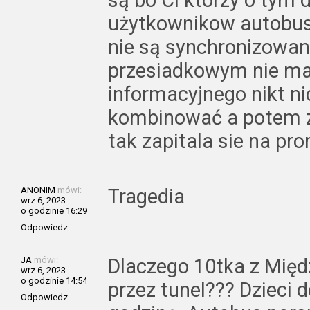
są bo Ci ktorzy o tym 
użytkownikow autobus
nie są synchronizowan
przesiadkowym nie ma
informacyjnego nikt n
kombinować a potem z
tak zapitala sie na pr
ANONIM
mówi:
Tragedia
wrz 6, 2023
o godzinie 16:29
Odpowiedz
JA
mówi:
Dlaczego 10tka z Międz
wrz 6, 2023
o godzinie 14:54
przez tunel??? Dzieci 
Odpowiedz