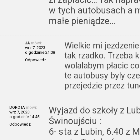
w tych autobusach a m
małe pieniądze…
JA
mówi:
Wielkie mi jezdzeni
wrz 7, 2023
o godzinie 21:08
tak rzadko. Trzeba k
Odpowiedz
wolalabym płacic cor
te autobusy byly cze
przejedzie przez tun
DOROTA
mówi:
Wyjazd do szkoły z Lu
wrz 7, 2023
o godzinie 14:45
Świnoujściu :
Odpowiedz
6- sta z Lubin, 6.40 z 