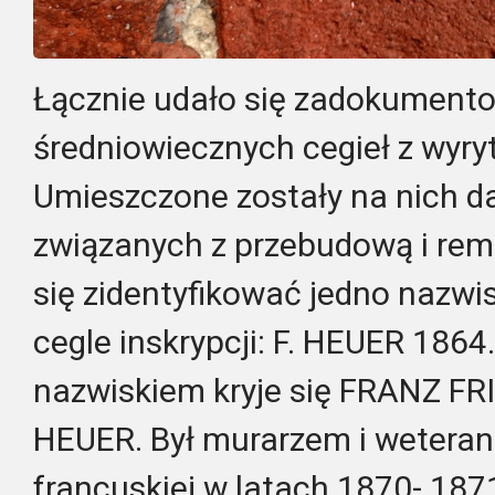
Łącznie udało się zadokument
średniowiecznych cegieł z wyry
Umieszczone zostały na nich da
związanych z przebudową i rem
się zidentyfikować jedno nazw
cegle inskrypcji: F. HEUER 1864
nazwiskiem kryje się FRANZ F
HEUER. Był murarzem i wetera
francuskiej w latach 1870- 187