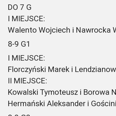
DO 7 G
I MIEJSCE:
Walento Wojciech i Nawrocka 
8-9 G1
I MIEJSCE:
Florczyński Marek i Lendziano
II MIEJSCE:
Kowalski Tymoteusz i Borowa 
Hermański Aleksander i Gościn