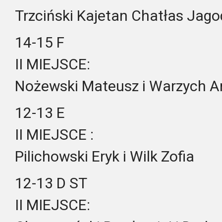
Trzciński Kajetan Chatłas Jag
14-15 F
II MIEJSCE:
Nożewski Mateusz i Warzych A
12-13 E
II MIEJSCE :
Pilichowski Eryk i Wilk Zofia
12-13 D ST
II MIEJSCE: