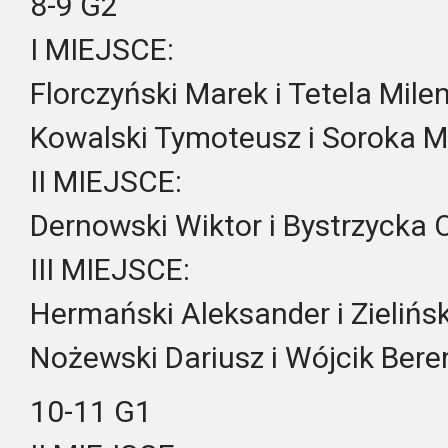
8-9 G2
I MIEJSCE:
Florczyński Marek i Tetela Mile
Kowalski Tymoteusz i Soroka 
II MIEJSCE:
Dernowski Wiktor i Bystrzycka O
III MIEJSCE:
Hermański Aleksander i Zielińs
Nożewski Dariusz i Wójcik Bere
10-11 G1