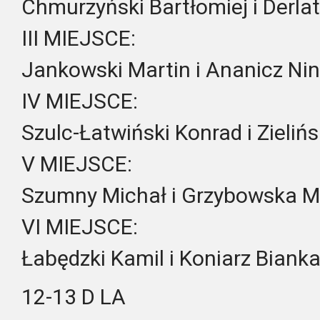
Chmurzyński Bartłomiej i Derla
III MIEJSCE:
Jankowski Martin i Ananicz Ni
IV MIEJSCE:
Szulc-Łatwiński Konrad i Zieliń
V MIEJSCE:
Szumny Michał i Grzybowska M
VI MIEJSCE:
Łabędzki Kamil i Koniarz Biank
12-13 D LA