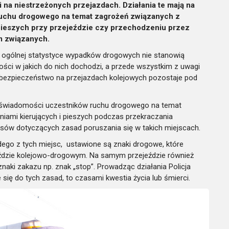
 na niestrzeżonych przejazdach. Działania te mają na
ruchu drogowego na temat zagrożeń związanych z
pieszych przy przejeździe czy przechodzeniu przez
m związanych.
 ogólnej statystyce wypadków drogowych nie stanowią
ności w jakich do nich dochodzi, a przede wszystkim z uwagi
i, bezpieczeństwo na przejazdach kolejowych pozostaje pod
e świadomości uczestników ruchu drogowego na temat
ami kierujących i pieszych podczas przekraczania
sów dotyczących zasad poruszania się w takich miejscach.
dego z tych miejsc, ustawione są znaki drogowe, które
ździe kolejowo-drogowym. Na samym przejeździe również
naki zakazu np. znak „stop”. Prowadząc działania Policja
się do tych zasad, to czasami kwestia życia lub śmierci.