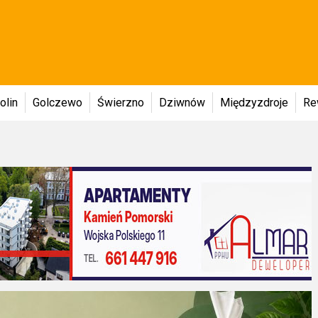
olin
Golczewo
Świerzno
Dziwnów
Międzyzdroje
Re