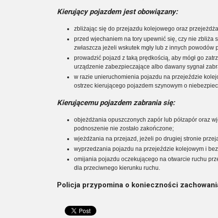
Kierujący pojazdem jest obowiązany:
zbliżając się do przejazdu kolejowego oraz przejeżdż
przed wjechaniem na tory upewnić się, czy nie zbliża
zwłaszcza jeżeli wskutek mgły lub z innych powodów p
prowadzić pojazd z taką prędkością, aby mógł go zat
urządzenie zabezpieczające albo dawany sygnał zabr
w razie unieruchomienia pojazdu na przejeździe kolejo
ostrzec kierującego pojazdem szynowym o niebezpiec
Kierującemu pojazdem zabrania się:
objeżdżania opuszczonych zapór lub półzapór oraz wje
podnoszenie nie zostało zakończone;
wjeżdżania na przejazd, jeżeli po drugiej stronie prz
wyprzedzania pojazdu na przejeździe kolejowym i bez
omijania pojazdu oczekującego na otwarcie ruchu prz
dla przeciwnego kierunku ruchu.
Policja przypomina o konieczności zachowani