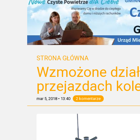
STRONA GŁÓWNA
Wzmożone działa
przejazdach kol
mar 5, 2018
•
13:40
2 komentarze