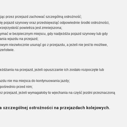
ając przez przejazd zachować szczególną ostrożność;
 się pojazd szynowy oraz przedsięwziąć odpowiednie środki ostrożności,
rzejrzystość powietrza jest zmniejszona;
rzymać w bezpiecznym miejscu, gdy nadjeżdża pojazd szynowy lub gdy
ania wjazdu na przejazd;
wym niezwłocznie usunąć go z przejazdu, a jeżeli nie jest to możliwe,
zeństwie.
żdżania na przejazd, jeżeli opuszczanie ich zostało rozpoczęte lub
ejazdu nie ma miejsca do kontynuowania jazdy;
pośrednio przed nim;
ez przejazd, jeżeli wymagałoby to wjechania na część jezdni przeznaczoną
a szczególnej ostrożności na przejazdach kolejowych.