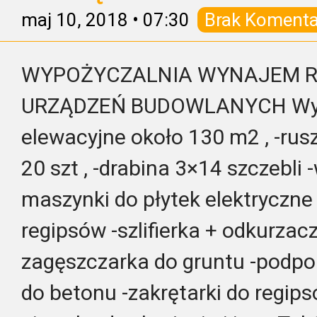
maj 10, 2018
•
07:30
Brak Komenta
WYPOŻYCZALNIA WYNAJEM R
URZĄDZEŃ BUDOWLANYCH Wyna
elewacyjne około 130 m2 , -ru
20 szt , -drabina 3×14 szczebli 
maszynki do płytek elektryczne
regipsów -szlifierka + odkurzacz
zagęszczarka do gruntu -podpor
do betonu -zakrętarki do regipsów