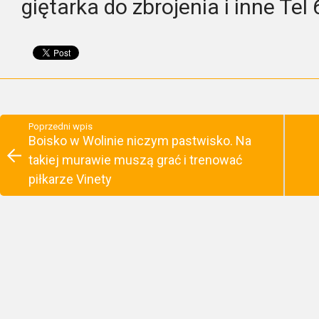
giętarka do zbrojenia i inne Te
Poprzedni wpis
Boisko w Wolinie niczym pastwisko. Na
takiej murawie muszą grać i trenować
piłkarze Vinety