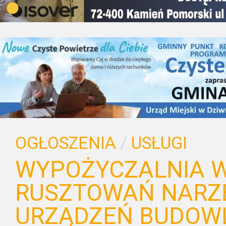
OGŁOSZENIA
/
USŁUGI
WYPOŻYCZALNIA 
RUSZTOWAŃ NARZĘ
URZĄDZEŃ BUDOW