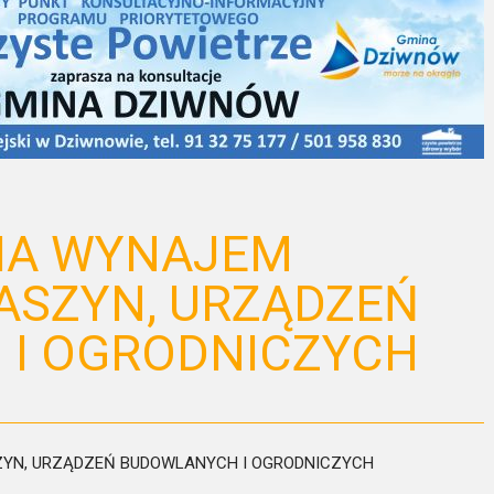
IA WYNAJEM
SZYN, URZĄDZEŃ
I OGRODNICZYCH
N, URZĄDZEŃ BUDOWLANYCH I OGRODNICZYCH