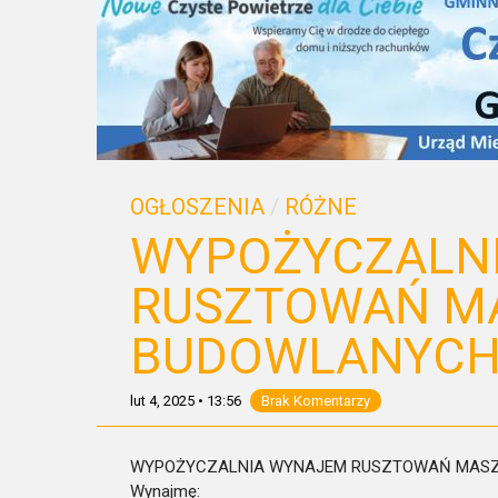
OGŁOSZENIA
/
RÓŻNE
WYPOŻYCZALN
RUSZTOWAŃ MA
BUDOWLANYCH 
lut 4, 2025
•
13:56
Brak Komentarzy
WYPOŻYCZALNIA WYNAJEM RUSZTOWAŃ MASZY
Wynajmę: