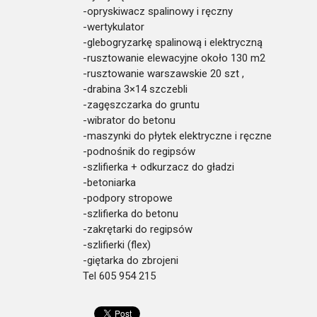
-opryskiwacz spalinowy i ręczny
-wertykulator
-glebogryzarkę spalinową i elektryczną
-rusztowanie elewacyjne około 130 m2
-rusztowanie warszawskie 20 szt ,
-drabina 3×14 szczebli
-zagęszczarka do gruntu
-wibrator do betonu
-maszynki do płytek elektryczne i ręczne
-podnośnik do regipsów
-szlifierka + odkurzacz do gładzi
-betoniarka
-podpory stropowe
-szlifierka do betonu
-zakrętarki do regipsów
-szlifierki (flex)
-giętarka do zbrojeni
Tel 605 954 215