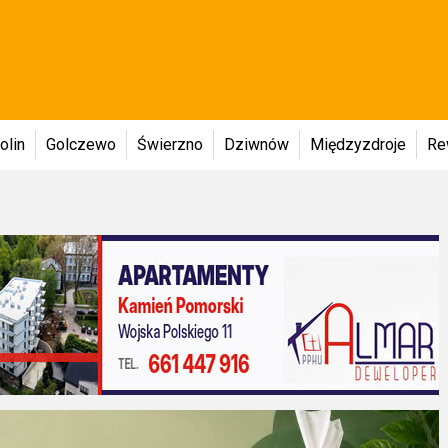
olin
Golczewo
Świerzno
Dziwnów
Międzyzdroje
Re