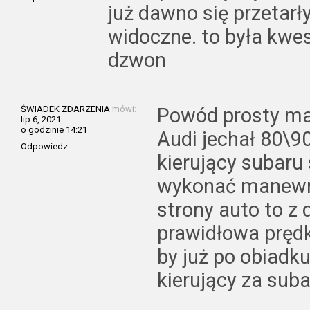
już dawno się przetarły
widoczne. to była kwes
dzwon
ŚWIADEK ZDARZENIA
mówi:
Powód prosty ma
lip 6, 2021
o godzinie 14:21
Audi jechał 80\90
Odpowiedz
kierujący subaru
wykonać manewr na
strony auto to z d
prawidłowa prędk
by już po obiad
kierujący za suba