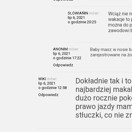
SLOWIAŃIN
mówi:
Wciąż nie m
lip 6, 2021
wakacje to 
o godzinie 20:25
można do pr
zawodowi b
ANONIM
mówi:
Baby masz w nosie ba
lip 6, 2021
zarejestrowane na żo
o godzinie 17:22
Odpowiedz
WIKI
mówi:
Dokładnie tak i t
lip 6, 2021
najbardziej mak
o godzinie 12:58
Odpowiedz
dużo rocznie pok
prawo jazdy mam 
stłuczki, co nie 