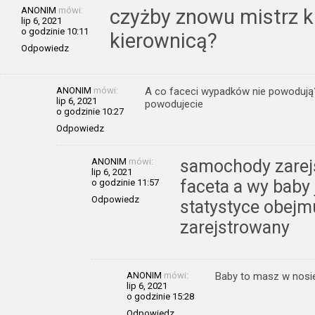
ANONIM
mówi:
czyżby znowu mistrz ki
lip 6, 2021
o godzinie 10:11
kierownicą?
Odpowiedz
ANONIM
mówi:
A co faceci wypadków nie powodują? 
lip 6, 2021
powodujecie
o godzinie 10:27
Odpowiedz
ANONIM
mówi:
samochody zarej
lip 6, 2021
faceta a wy baby
o godzinie 11:57
Odpowiedz
statystyce obejmu
zarejstrowany
ANONIM
mówi:
Baby to masz w nosi
lip 6, 2021
o godzinie 15:28
Odpowiedz