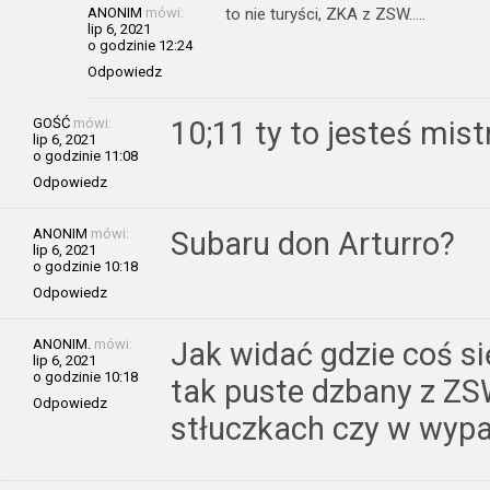
ANONIM
mówi:
to nie turyści, ZKA z ZSW…..
lip 6, 2021
o godzinie 12:24
Odpowiedz
GOŚĆ
mówi:
10;11 ty to jesteś mi
lip 6, 2021
o godzinie 11:08
Odpowiedz
ANONIM
mówi:
Subaru don Arturro?
lip 6, 2021
o godzinie 10:18
Odpowiedz
ANONIM.
mówi:
Jak widać gdzie coś się
lip 6, 2021
o godzinie 10:18
tak puste dzbany z ZS
Odpowiedz
stłuczkach czy w wyp