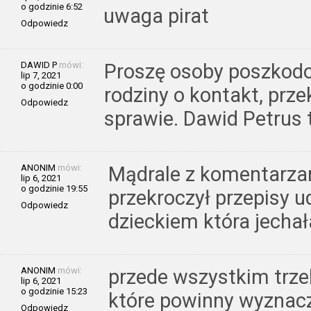
o godzinie 6:52
uwaga pirat
Odpowiedz
DAWID P
mówi:
Proszę osoby poszkod
lip 7, 2021
o godzinie 0:00
rodziny o kontakt, prz
Odpowiedz
sprawie. Dawid Petrus
ANONIM
mówi:
Mądrale z komentarzam
lip 6, 2021
o godzinie 19:55
przekroczył przepisy u
Odpowiedz
dzieckiem która jecha
ANONIM
mówi:
przede wszystkim trze
lip 6, 2021
o godzinie 15:23
które powinny wyznacz
Odpowiedz