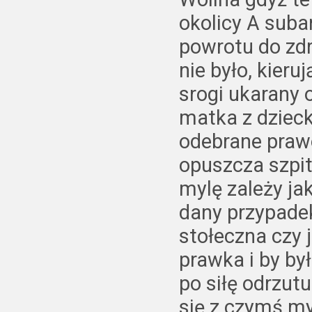
okolicy A suba
powrotu do zdr
nie było, kieru
srogi ukarany 
matka z dziec
odebrane prawo
opuszcza szpit
mylę zależy ja
dany przypade
stołeczna czy 
prawka i by by
po siłę odrzut
się z czymś m