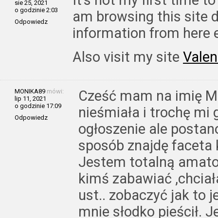
sie 25, 2021
o godzinie 2:03
am browsing this site d
Odpowiedz
information from here 
Also visit my site
Valen
MONIKA89
mówi:
Cześć mam na imię Mo
lip 11, 2021
o godzinie 17:09
nieśmiała i trochę mi g
Odpowiedz
ogłoszenie ale postan
sposób znajdę faceta 
Jestem totalną amator
kimś zabawiać ,chcia
ust.. zobaczyć jak to 
mnie słodko pieścił. J