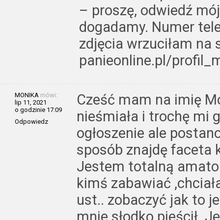
– proszę, odwiedź mój
dogadamy. Numer tele
zdjęcia wrzuciłam na sw
panieonline.pl/profil
MONIKA
mówi:
Cześć mam na imię Mo
lip 11, 2021
o godzinie 17:09
nieśmiała i trochę mi g
Odpowiedz
ogłoszenie ale postan
sposób znajdę faceta 
Jestem totalną amator
kimś zabawiać ,chciał
ust.. zobaczyć jak to j
mnie słodko pieścił. J