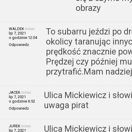
obrazy
WALDEK
mówi:
To subarru jeździ po d
lip 7, 2021
o godzinie 12:04
okolicy taranując inny
Odpowiedz
prędkość znacznie pow
Prędzej czy później mu
przytrafić.Mam nadziej
JACEK
mówi:
Ulica Mickiewicz i sło
lip 7, 2021
o godzinie 6:52
uwaga pirat
Odpowiedz
JUREK
mówi:
Ulica Mickiewicz i sło
lip 7, 2021