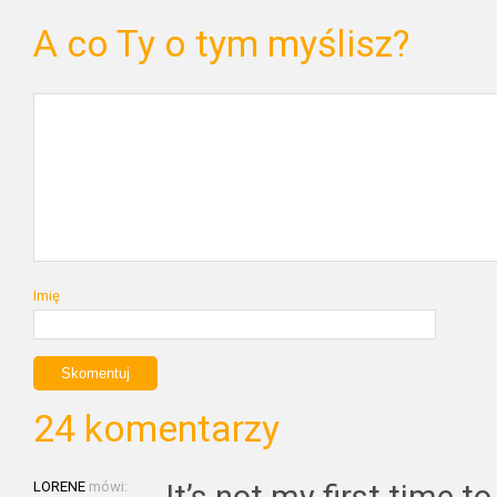
A co Ty o tym myślisz?
Imię
24 komentarzy
LORENE
mówi:
It’s not my first time t