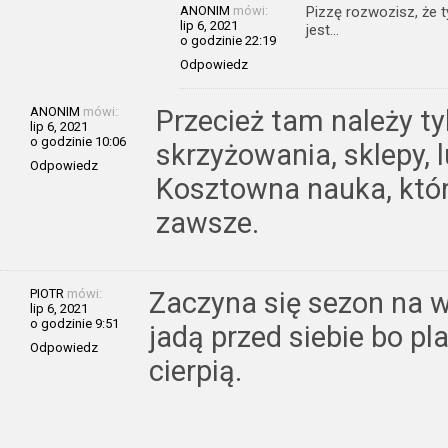
ANONIM
mówi:
Pizzę rozwozisz, że 
lip 6, 2021
jest…
o godzinie 22:19
Odpowiedz
ANONIM
mówi:
Przecież tam należy ty
lip 6, 2021
o godzinie 10:06
skrzyżowania, sklepy, l
Odpowiedz
Kosztowna nauka, któr
zawsze.
PIOTR
mówi:
Zaczyna się sezon na w
lip 6, 2021
o godzinie 9:51
jadą przed siebie bo pl
Odpowiedz
cierpią.