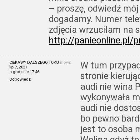
– proszę, odwiedź mój 
dogadamy. Numer tele
zdjęcia wrzuciłam na sw
http://panieonline.pl/
CIEKAWY DALSZEGO TOKU
mówi:
W tum przypad
lip 7, 2021
o godzinie 17:46
stronie kieru
Odpowiedz
audi nie wina 
wykonywała ma
audi nie dosto
bo pewno bardz
jest to osoba 
Wolina gdyż te