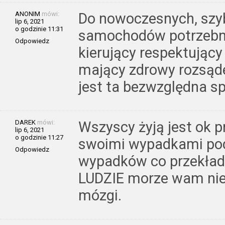
ANONIM
mówi:
Do nowoczesnych, szy
lip 6, 2021
o godzinie 11:31
samochodów potrzebny
Odpowiedz
kierujący respektujący
mający zdrowy rozsądek
jest ta bezwzględna s
DAREK
mówi:
Wszyscy żyją jest ok p
lip 6, 2021
o godzinie 11:27
swoimi wypadkami pod
Odpowiedz
wypadków co przekład
LUDZIE morze wam nie
mózgi.