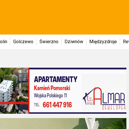
olin
Golczewo
Świerzno
Dziwnów
Międzyzdroje
Re