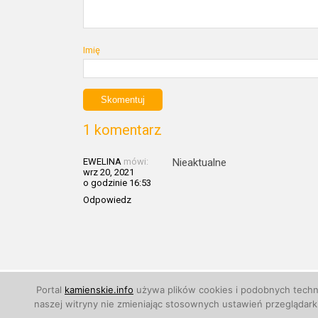
Imię
1 komentarz
EWELINA
mówi:
Nieaktualne
wrz 20, 2021
o godzinie 16:53
Odpowiedz
© 2011 - 2026
Kamienskie.info
. Wszelkie prawa zastr
Portal
kamienskie.info
używa plików cookies i podobnych techno
naszej witryny nie zmieniając stosownych ustawień przegląda