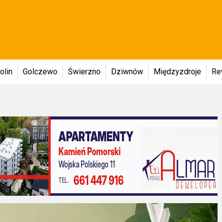
olin
Golczewo
Świerzno
Dziwnów
Międzyzdroje
Re