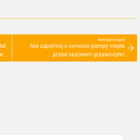
Następny wpis
łat
Nie zapomnij o serwisie pompy ciepła
ie
przed sezonem grzewczym!