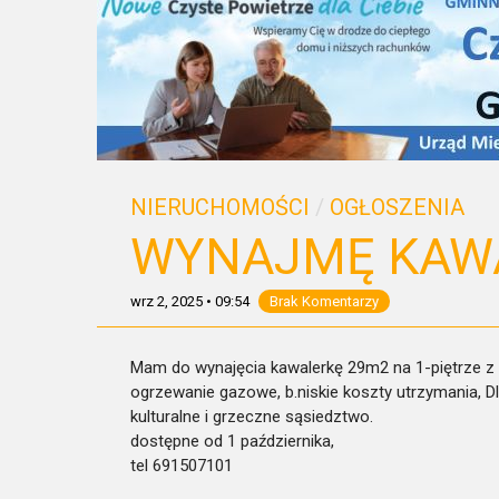
NIERUCHOMOŚCI
/
OGŁOSZENIA
WYNAJMĘ KAW
wrz 2, 2025
•
09:54
Brak Komentarzy
Mam do wynajęcia kawalerkę 29m2 na 1-piętrze 
ogrzewanie gazowe, b.niskie koszty utrzymania, Dl
kulturalne i grzeczne sąsiedztwo.
dostępne od 1 października,
tel 691507101