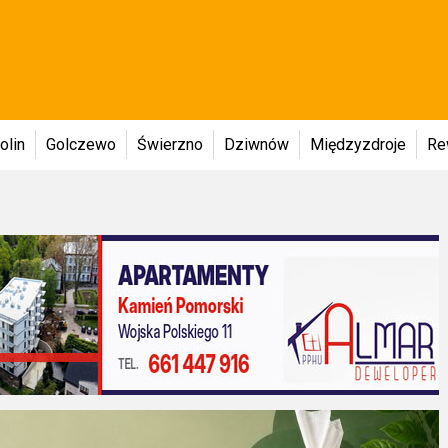
olin
Golczewo
Świerzno
Dziwnów
Międzyzdroje
Re