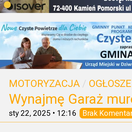
MOTORYZACJA
/
OGŁOSZE
Wynajmę Garaż mu
sty 22, 2025
•
12:16
Brak Komenta