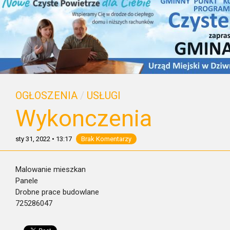
OGŁOSZENIA
/
USŁUGI
Wykonczenia
sty 31, 2022
•
13:17
Brak Komentarzy
Malowanie mieszkan
Panele
Drobne prace budowlane
725286047