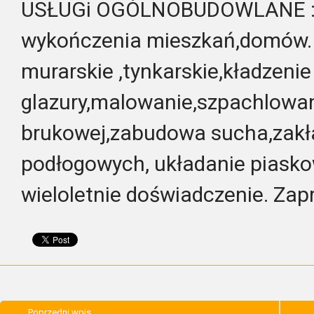
USŁUGi OGÓLNOBUDOWLANE : 
wykończenia mieszkań,domów.
murarskie ,tynkarskie,kładzenie
glazury,malowanie,szpachlowa
brukowej,zabudowa sucha,zakł
podłogowych, układanie piask
wieloletnie doświadczenie. Zap
Poprzedni wpis