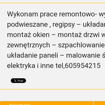
Wykonam prace remontowo- wy
podwieszane , regipsy – układan
montaż okien – montaż drzwi 
zewnętrznych – szpachlowanie,
układanie paneli – malowanie 
elektryka i inne tel,605954215
Poprzedni wpis