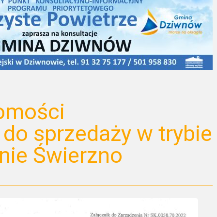
omości
do sprzedaży w trybie
nie Świerzno