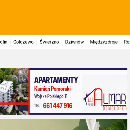
olin
Golczewo
Świerzno
Dziwnów
Międzyzdroje
Re