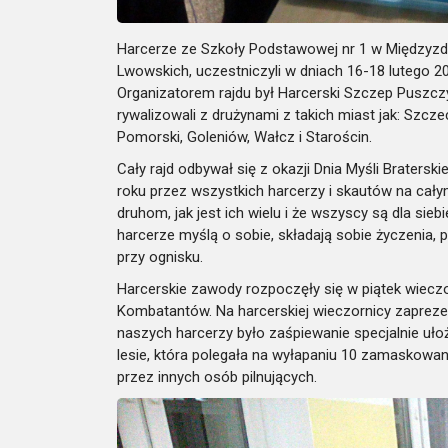
Harcerze ze Szkoły Podstawowej nr 1 w Międzyzdro
Lwowskich, uczestniczyli w dniach 16-18 lutego 2018
Organizatorem rajdu był Harcerski Szczep Puszczy
rywalizowali z drużynami z takich miast jak: Szcze
Pomorski, Goleniów, Wałcz i Starościn.
Cały rajd odbywał się z okazji Dnia Myśli Braters
roku przez wszystkich harcerzy i skautów na cały
druhom, jak jest ich wielu i że wszyscy są dla sie
harcerze myślą o sobie, składają sobie życzenia, pr
przy ognisku.
Harcerskie zawody rozpoczęły się w piątek wieczor
Kombatantów. Na harcerskiej wieczornicy zapreze
naszych harcerzy było zaśpiewanie specjalnie uło
lesie, która polegała na wyłapaniu 10 zamaskowa
przez innych osób pilnujących.