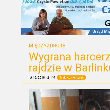
MIĘDZYZDROJE
Wygrana harcerz
rajdzie w Barlink
lut 19, 2018
•
21:49
Brak Komentarzy