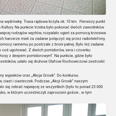
a wędrówkę. Trasa rajdowa liczyła ok. 10 km. Pierwszy punkt
 Kultury. Na punkcie trzeba było pokonać dwóch zawodników
ajwięcej rodzajów węzłów, rozpalało ogień za pomocą krzesiwa
h harcerze mieli za zadanie połączyć się przez radiotelefony,
pomocy rannemu po postrzale z broni palnej. Było też zadanie
ło coś ugotować. Z dwóch pomidorów, sera i czosnku
hosy z deepem pomidorowym”. Na punkcie, gdzie było
zestników, udało się druhowi Olafowi Rochowiczowi zestrzelić
ny wypieków oraz „Akcja Grosik”. Do konkursu
 ciast i ciasteczek. Podczas „Akcji Grosik” naszym
ło się zebrać najwięcej ze wszystkich (było to ponad 23 000
sko, w którym uczestniczyli zaproszeni goście , w tym