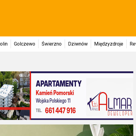
olin
Golczewo
Świerzno
Dziwnów
Międzyzdroje
Re