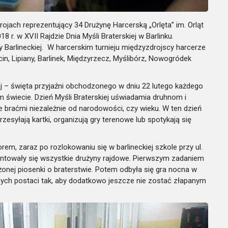
jach reprezentujący 34 Drużynę Harcerską „Orlęta” im. Orląt
 r. w XVII Rajdzie Dnia Myśli Braterskiej w Barlinku.
 Barlineckiej.
W harcerskim turnieju międzyzdrojscy harcerze
cin, Lipiany, Barlinek, Międzyrzecz, Myślibórz, Nowogródek
kiej – święta przyjaźni obchodzonego w dniu 22 lutego każdego
m świecie. Dzień Myśli Braterskiej uświadamia druhnom i
bie braćmi niezależnie od narodowości, czy wieku. W ten dzień
zesyłają kartki, organizują gry terenowe lub spotykają się
em, zaraz po rozlokowaniu się w barlineckiej szkole przy ul.
ntowały się wszystkie drużyny rajdowe. Pierwszym zadaniem
żonej piosenki o braterstwie. Potem odbyła się gra nocna w
nych postaci tak, aby dodatkowo jeszcze nie zostać złapanym