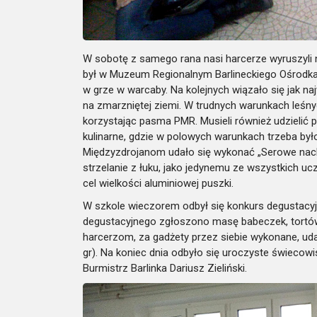
W sobotę z samego rana nasi harcerze wyruszyli n
był w Muzeum Regionalnym Barlineckiego Ośrodka
w grze w warcaby. Na kolejnych wiązało się jak n
na zmarzniętej ziemi. W trudnych warunkach leśnyc
korzystając pasma PMR. Musieli również udzielić 
kulinarne, gdzie w polowych warunkach trzeba by
Międzyzdrojanom udało się wykonać „Serowe nac
strzelanie z łuku, jako jedynemu ze wszystkich uc
cel wielkości aluminiowej puszki.
W szkole wieczorem odbył się konkurs degustacyj
degustacyjnego zgłoszono masę babeczek, tortów,
harcerzom, za gadżety przez siebie wykonane, uda
gr).
Na koniec dnia odbyło się uroczyste świecowi
Burmistrz Barlinka Dariusz Zieliński.