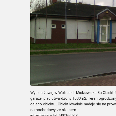
Wydzierżawię w Wolinie ul. Mickiewicza 8a Obie
garaże, plac utwardzony 1000m2. Teren ogrodzony,
całego obiektu…Obiekt idwalnie nadaje się na pro
samochodowy ze sklepem.
informacje – tel. 500166568