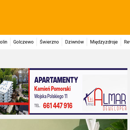
olin
Golczewo
Świerzno
Dziwnów
Międzyzdroje
Re