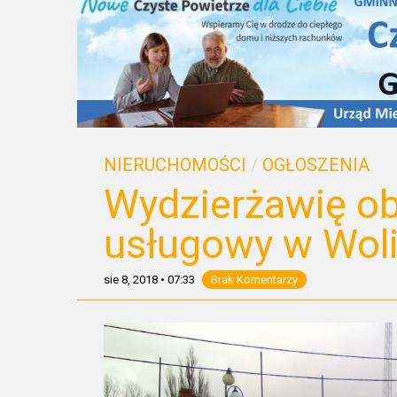
NIERUCHOMOŚCI
/
OGŁOSZENIA
Wydzierżawię ob
usługowy w Woli
sie 8, 2018
•
07:33
Brak Komentarzy