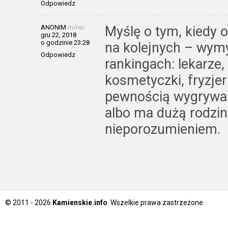
Odpowiedz
ANONIM
mówi:
Myślę o tym, kiedy o
gru 22, 2018
o godzinie 23:28
na kolejnych – wymy
Odpowiedz
rankingach: lekarze, 
kosmetyczki, fryzjer
pewnością wygrywa 
albo ma dużą rodzinę
nieporozumieniem.
© 2011 - 2026
Kamienskie.info
. Wszelkie prawa zastrzeżone.