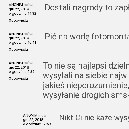
ANONIM
mówi:
Dostali nagrody to zap
gru 22, 2018
o godzinie 11:32
Odpowiedz
ANONIM
mówi:
Pić na wodę fotomont
gru 22, 2018
o godzinie 10:41
Odpowiedz
ANONIM
mówi:
To nie są najlepsi dziel
gru 22, 2018
o godzinie 9:39
wysyłali na siebie najw
Odpowiedz
jakieś nieporozumienie,
wysyłanie drogich sm
ANONIM
mówi:
Nikt Ci nie każe wy
gru 22, 2018
o godzinie 12:59