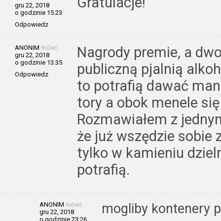
Gratulacje!
gru 22, 2018
o godzinie 15:23
Odpowiedz
ANONIM
mówi:
Nagrody premie, a dwo
gru 22, 2018
o godzinie 13:35
publiczną pjalnią alko
Odpowiedz
to potrafią dawać mand
tory a obok menele się
Rozmawiałem z jedny
że już wszędzie sobie 
tylko w kamieniu dzieln
potrafią.
ANONIM
mówi:
mogliby kontenery p
gru 22, 2018
o godzinie 23:26