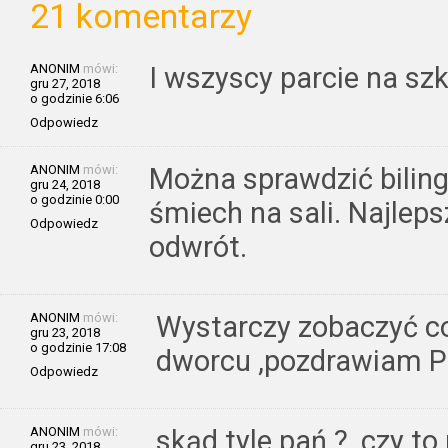
21 komentarzy
ANONIM
mówi:
I wszyscy parcie na szk
gru 27, 2018
o godzinie 6:06
Odpowiedz
ANONIM
mówi:
Można sprawdzić biling
gru 24, 2018
o godzinie 0:00
śmiech na sali. Najlep
Odpowiedz
odwrót.
ANONIM
mówi:
Wystarczy zobaczyć co 
gru 23, 2018
o godzinie 17:08
dworcu ,pozdrawiam Po
Odpowiedz
ANONIM
mówi:
skąd tyle pań ?, czy to
gru 23, 2018