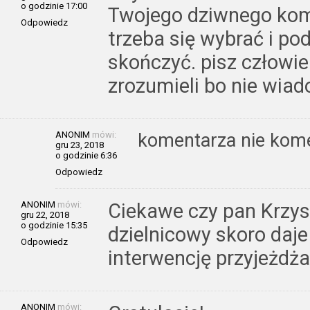
o godzinie 17:00
Twojego dziwnego kom
Odpowiedz
trzeba się wybrać i p
skończyć. pisz człowi
zrozumieli bo nie wiad
ANONIM
mówi:
komentarza nie kom
gru 23, 2018
o godzinie 6:36
Odpowiedz
ANONIM
mówi:
Ciekawe czy pan Krzys
gru 22, 2018
o godzinie 15:35
dzielnicowy skoro daje 
Odpowiedz
interwencję przyjeżdża
ANONIM
mówi: