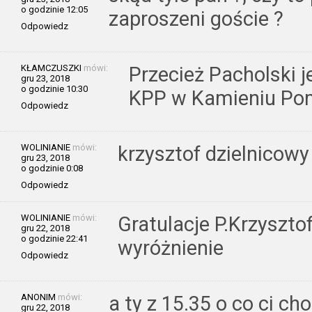
o godzinie 12:05
zaproszeni goście ?
Odpowiedz
KŁAMCZUSZKI
mówi:
Przecież Pacholski j
gru 23, 2018
o godzinie 10:30
KPP w Kamieniu Po
Odpowiedz
WOLINIANIE
mówi:
krzysztof dzielnicow
gru 23, 2018
o godzinie 0:08
Odpowiedz
WOLINIANIE
mówi:
Gratulacje P.Krzyszto
gru 22, 2018
o godzinie 22:41
wyróżnienie
Odpowiedz
ANONIM
mówi:
a ty z 15.35 o co ci c
gru 22, 2018