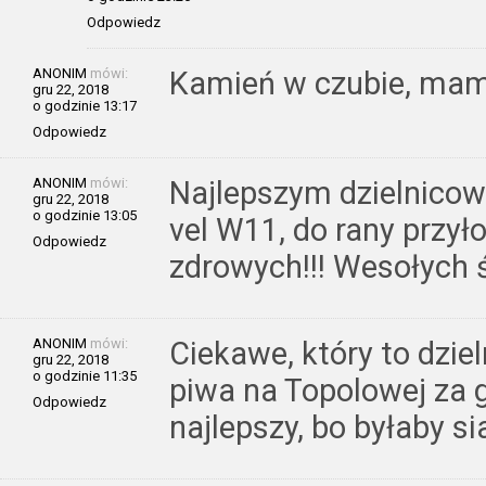
Odpowiedz
ANONIM
mówi:
Kamień w czubie, mamy
gru 22, 2018
o godzinie 13:17
Odpowiedz
ANONIM
mówi:
Najlepszym dzielnico
gru 22, 2018
o godzinie 13:05
vel W11, do rany przył
Odpowiedz
zdrowych!!! Wesołych ś
ANONIM
mówi:
Ciekawe, który to dziel
gru 22, 2018
o godzinie 11:35
piwa na Topolowej za 
Odpowiedz
najlepszy, bo byłaby si