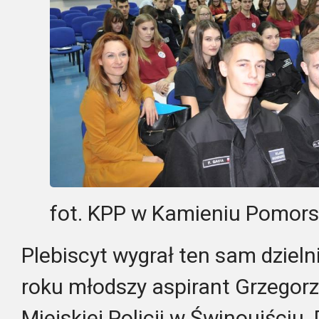
fot. KPP w Kamieniu Pomor
Plebiscyt wygrał ten sam dziel
roku młodszy aspirant Grzegor
Miejskiej Policji w Świnoujściu.